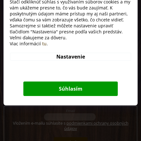
Stačí odkliknúť súhlas s využívaním súborov cookies a my
vám ukážeme presne to, čo vás bude zaujímať. K
Informácie pre vás
poskytnutým údajom máme prístup my aj naši partneri,
vďaka čomu sa vám zobrazuje všetko, čo chcete vidieť.
Kontakty
Samozrejme si taktiež môžete nastavenie upraviť
tlačidlom "Nastavenia" presne podľa vašich predstáv.
Ako nakupovať
Veľmi ďakujeme za dôveru.
Obchodné podmienky
Viac informácií
tu
.
Podmienky ochrany osobných údajov
Nastavenie
Hodnotenie obchodu
Odoberať newsletter
Súhlasím
Vložte svoj e-mail a my Vám budeme zasielať informácie o nových
produktoch na našom e-shope.
Email
Vložením e-mailu súhlasíte s
podmienkami ochrany osobných
údajov