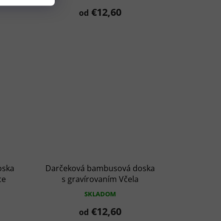
€12,60
od
oska
Darčeková bambusová doska
ce
s gravírovaním Včela
SKLADOM
€12,60
od