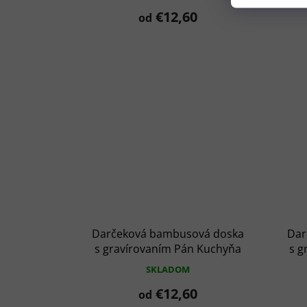
€12,60
od
Darčeková bambusová doska
Dar
s gravírovaním Pán Kuchyňa
s g
3
SKLADOM
€12,60
od