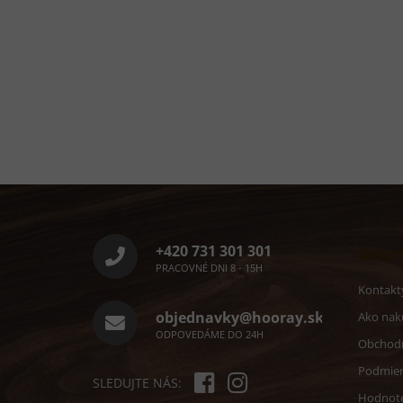
Z
á
p
ä
+420 731 301 301
Infor
t
PRACOVNÉ DNI 8 - 15H
i
Kontakt
e
objednavky@hooray.sk
Ako nak
ODPOVEDÁME DO 24H
Obchod
Podmien
SLEDUJTE NÁS:
Hodnote