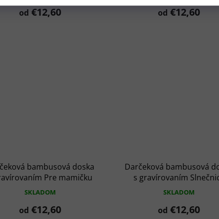
€12,60
€12,60
od
od
čeková bambusová doska
Darčeková bambusová d
ravírovaním Pre mamičku
s gravírovaním Slnečni
SKLADOM
SKLADOM
€12,60
€12,60
od
od