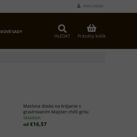
PRIHLÁSENIE
NÁKUPNÝ
KOVÉ SADY
KOŠÍK
Prázdny košík
HLEDAT
Masívna doska na krájanie s
gravírovaním Majster chilli grilu
Skladom
€16,57
od