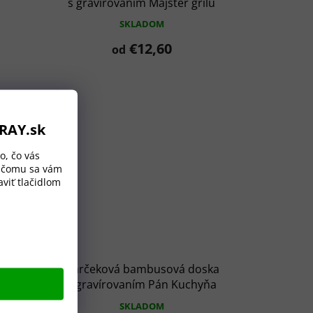
s gravírovaním Majster grilu
SKLADOM
€12,60
od
ORAY.sk
o, čo vás
a čomu sa vám
viť tlačidlom
oska
Darčeková bambusová doska
hyňa
s gravírovaním Pán Kuchyňa
2
SKLADOM