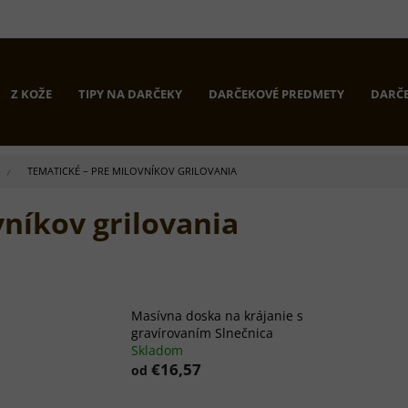
Z KOŽE
TIPY NA DARČEKY
DARČEKOVÉ PREDMETY
DARČE
TEMATICKÉ – PRE MILOVNÍKOV GRILOVANIA
níkov grilovania
Masívna doska na krájanie s
gravírovaním Slnečnica
Skladom
€16,57
od