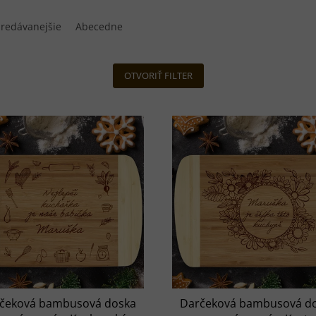
redávanejšie
Abecedne
OTVORIŤ FILTER
čeková bambusová doska
Darčeková bambusová d