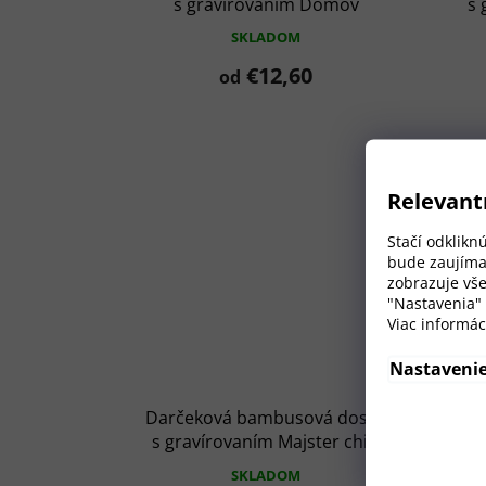
s gravírovaním Domov
s 
SKLADOM
€12,60
od
Relevant
Stačí odklikn
bude zaujíma
zobrazuje vše
"Nastavenia"
Viac informác
Nastaveni
Darčeková bambusová doska
Dar
s gravírovaním Majster chilli
s
grilu
SKLADOM