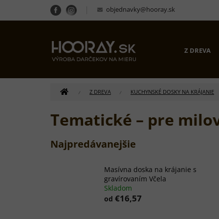
Prejsť
objednavky@hooray.sk
na
obsah
Z DREVA
DOMOV
Z DREVA
KUCHYNSKÉ DOSKY NA KRÁJANIE
Tematické – pre milov
Najpredávanejšie
Masívna doska na krájanie s
gravírovaním Včela
Skladom
€16,57
od