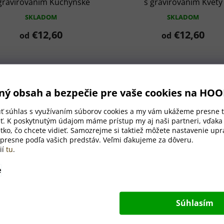
gravírovaním Kuchynské
s gravírovaním Kvety
náčinie
SKLADOM
SKLADOM
€12,60
€12,60
od
od
ný obsah a bezpečie pre vaše cookies na HO
úť súhlas s využívaním súborov cookies a my vám ukážeme presne t
ť. K poskytnutým údajom máme prístup my aj naši partneri, vďak
tko, čo chcete vidieť. Samozrejme si taktiež môžete nastavenie upra
 presne podľa vašich predstáv. Veľmi ďakujeme za dôveru.
ií
tu
.
e
čeková bambusová doska
Darčeková bambusová d
Súhlasím
 gravírovaním Makovica
s gravírovaním Pán Kuc
1
SKLADOM
SKLADOM