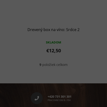
Drevený box na víno: Srdce 2
SKLADOM
€12,50
9
položiek celkom
O
v
l
á
d
Z
a
á
c
p
i
+420 731 301 301
e
ä
PRACOVNÉ DNI 8 - 15H
p
t