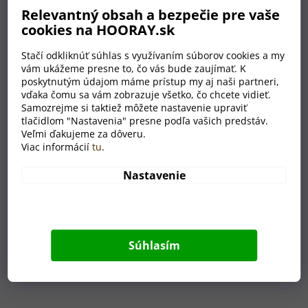
Relevantný obsah a bezpečie pre vaše
cookies na HOORAY.sk
Stačí odkliknúť súhlas s využívaním súborov cookies a my
vám ukážeme presne to, čo vás bude zaujímať. K
poskytnutým údajom máme prístup my aj naši partneri,
vďaka čomu sa vám zobrazuje všetko, čo chcete vidieť.
Samozrejme si taktiež môžete nastavenie upraviť
Drevený box na víno: Láska
tlačidlom "Nastavenia" presne podľa vašich predstáv.
Veľmi ďakujeme za dôveru.
Viac informácií
tu
.
SKLADOM
Nastavenie
€12,50
Súhlasím