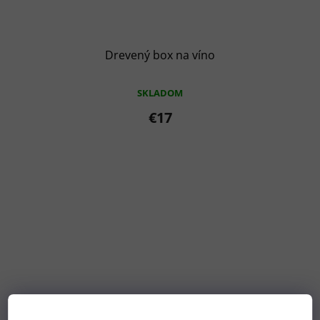
Drevený box na víno
SKLADOM
€17