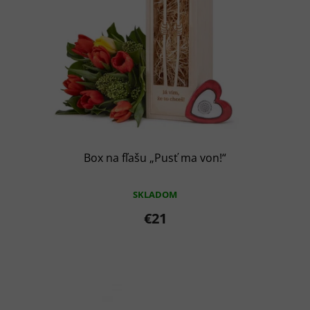
u
k
t
o
v
Box na fľašu „Pusť ma von!“
SKLADOM
€21