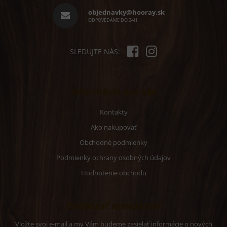
r
i
objednavky@hooray.sk
v
e
ODPOVEDÁME DO 24H
k
y
v
ý
SLEDUJTE NÁS:
p
i
s
u
Informácie pre vás
Kontakty
Ako nakupovať
Obchodné podmienky
Podmienky ochrany osobných údajov
Hodnotenie obchodu
Odoberať newsletter
Vložte svoj e-mail a my Vám budeme zasielať informácie o nových