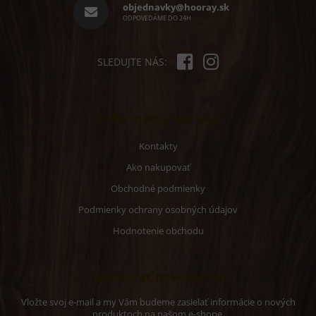
i
objednavky@hooray.sk
y
e
ODPOVEDÁME DO 24H
v
ý
p
i
SLEDUJTE NÁS:
s
u
Informácie pre vás
Kontakty
Ako nakupovať
Obchodné podmienky
Podmienky ochrany osobných údajov
Hodnotenie obchodu
Odoberať newsletter
Vložte svoj e-mail a my Vám budeme zasielať informácie o nových
produktoch na našom e-shope.