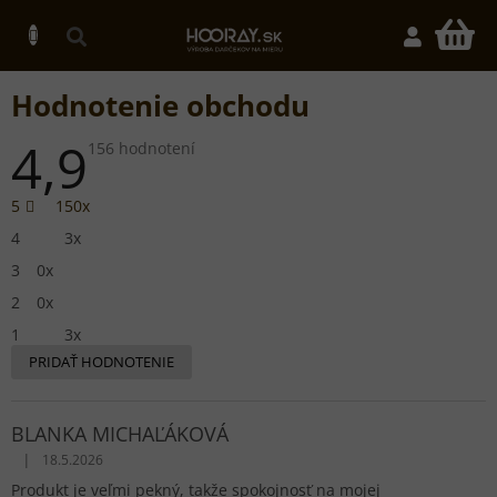
Prejsť
na
N
obsah
K
Hodnotenie obchodu
4,9
Priemerné
156 hodnotení
hodnotenie
obchodu
je
5
150x
4,9
z
4
3x
5
hviezdičiek.
3
0x
2
0x
1
3x
PRIDAŤ HODNOTENIE
V
ý
BLANKA MICHAĽÁKOVÁ
p
i
|
18.5.2026
Hodnotenie obchodu je 5 z 5 hviezdičiek.
s
Produkt je veľmi pekný, takže spokojnosť na mojej