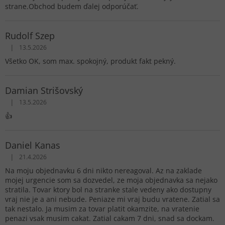
h
strane.Obchod budem ďalej odporúčať.
o
d
Rudolf Szep
n
|
13.5.2026
o
Hodnotenie obchodu je 5 z 5 hviezdičiek.
t
Všetko OK, som max. spokojný, produkt fakt pekný.
e
n
Damian Strišovský
í
|
13.5.2026
Hodnotenie obchodu je 4 z 5 hviezdičiek.
👍
Daniel Kanas
|
21.4.2026
Hodnotenie obchodu je 1 z 5 hviezdičiek.
Na moju objednavku 6 dni nikto nereagoval. Az na zaklade
mojej urgencie som sa dozvedel, ze moja objednavka sa nejako
stratila. Tovar ktory bol na stranke stale vedeny ako dostupny
vraj nie je a ani nebude. Peniaze mi vraj budu vratene. Zatial sa
tak nestalo. Ja musim za tovar platit okamzite, na vratenie
penazi vsak musim cakat. Zatial cakam 7 dni, snad sa dockam.