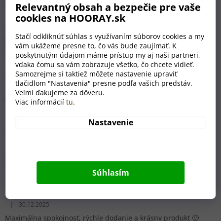
Iveta Čikotová
Relevantný obsah a bezpečie pre vaše
|
30.12.2025
cookies na HOORAY.sk
Hodnotenie obchodu je 5 z 5 hviezdičiek.
Úplne perfektne...super komunikácia a dodanie. Taký pekný
Stačí odkliknúť súhlas s využívaním súborov cookies a my
prístup a obzvlášť pred sviatkami som ešte nezažila. Výrobok
vám ukážeme presne to, čo vás bude zaujímať. K
krásny *****
poskytnutým údajom máme prístup my aj naši partneri,
vďaka čomu sa vám zobrazuje všetko, čo chcete vidieť.
Samozrejme si taktiež môžete nastavenie upraviť
Simona Kučová
tlačidlom "Nastavenia" presne podľa vašich predstáv.
|
30.12.2025
Hodnotenie obchodu je 5 z 5 hviezdičiek.
Veľmi ďakujeme za dôveru.
Velmi spokojna
Viac informácií
tu
.
Nastavenie
Lucia Berková
|
30.12.2025
Hodnotenie obchodu je 5 z 5 hviezdičiek.
Neskutočne krásny personalizovaný dar. Veľmi veľká
spokojnosť. Ďakujem 😊
Súhlasím
Marianna Žemličková
|
30.12.2025
Hodnotenie obchodu je 5 z 5 hviezdičiek.
Maximálna spokojnosť, rýchle dodanie a krásny produkt 🙂