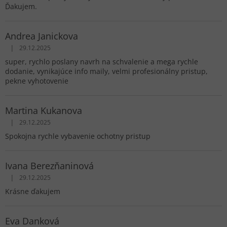
Ďakujem.
Andrea Janickova
|
29.12.2025
Hodnotenie obchodu je 5 z 5 hviezdičiek.
super, rychlo poslany navrh na schvalenie a mega rychle
dodanie, vynikajúce info maily, velmi profesionálny pristup,
pekne vyhotovenie
Martina Kukanova
|
29.12.2025
Hodnotenie obchodu je 5 z 5 hviezdičiek.
Spokojna rychle vybavenie ochotny pristup
Ivana Berezňaninová
|
29.12.2025
Hodnotenie obchodu je 5 z 5 hviezdičiek.
Krásne ďakujem
Eva Danková