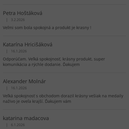
Petra Hoštáková
|
3.2.2026
Hodnotenie obchodu je 5 z 5 hviezdičiek.
Veľmi som bola spokojná a produkt je krasny !
Katarína Hricišáková
|
16.1.2026
Hodnotenie obchodu je 5 z 5 hviezdičiek.
Odporúčam. Veľká spokojnosť, krásny produkt, super
komunikácia a rýchle dodanie. Ďakujem
Alexander Molnár
|
16.1.2026
Hodnotenie obchodu je 5 z 5 hviezdičiek.
Veľká spokojnosť s obchodom dorazil krásny vešiak na medaily
naživo je oveľa krajší. Ďakujem vám
katarina madacova
|
6.1.2026
Hodnotenie obchodu je 5 z 5 hviezdičiek.