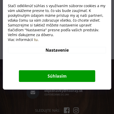
Bambusová termoska (450 ml) s menom
Stačí odkliknúť súhlas s využívaním súborov cookies a my
vám ukážeme presne to, čo vás bude zaujímať. K
poskytnutým údajom máme prístup my aj naši partneri,
MOMENTÁLNĚ NEDOSTUPNÉ
vďaka čomu sa vám zobrazuje všetko, čo chcete vidieť.
€37
Samozrejme si taktiež môžete nastavenie upraviť
tlačidlom "Nastavenia" presne podľa vašich predstáv.
Veľmi ďakujeme za dôveru.
1
položiek celkom
Viac informácií
tu
.
O
v
Nastavenie
l
á
d
Z
a
á
c
p
i
+420 731 301 301
Súhlasím
e
ä
PRACOVNÉ DNI 8 - 15H
p
t
r
i
objednavky@hooray.sk
v
e
ODPOVEDÁME DO 24H
k
y
v
ý
SLEDUJTE NÁS: