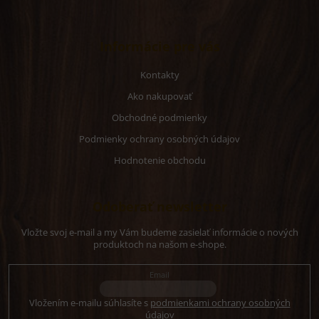
p
i
s
u
Informácie pre vás
Kontakty
Ako nakupovať
Obchodné podmienky
Podmienky ochrany osobných údajov
Hodnotenie obchodu
Odoberať newsletter
Vložte svoj e-mail a my Vám budeme zasielať informácie o nových
produktoch na našom e-shope.
Email
Vložením e-mailu súhlasíte s
podmienkami ochrany osobných
údajov