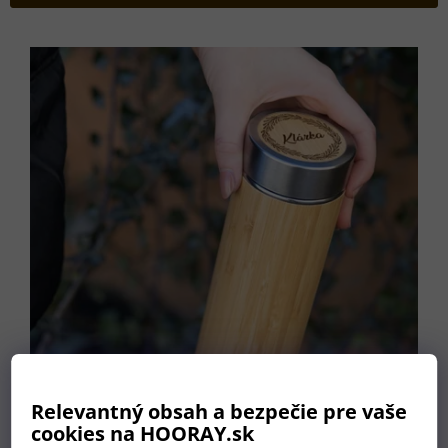
p
r
V
o
ý
d
p
u
i
k
s
t
p
o
r
v
o
d
u
k
t
o
v
Relevantný obsah a bezpečie pre vaše
cookies na HOORAY.sk