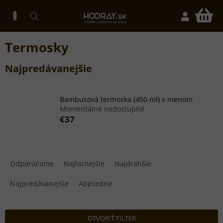
Prejsť
na
N
obsah
K
Termosky
Najpredávanejšie
Bambusová termoska (450 ml) s menom
Momentálně nedostupné
€37
R
a
Odporúčame
Najlacnejšie
Najdrahšie
d
e
Najpredávanejšie
Abecedne
n
i
e
OTVORIŤ FILTER