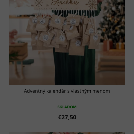
o
r
v
o
d
u
k
t
o
v
Adventný kalendár s vlastným menom
SKLADOM
€27,50