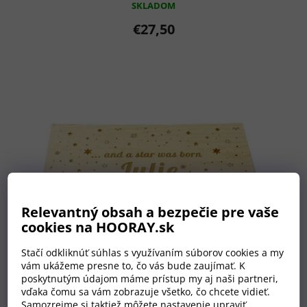
SKLADOM
€27,50
Relevantný obsah a bezpečie pre vaše
cookies na HOORAY.sk
Stačí odkliknúť súhlas s využívaním súborov cookies a my
vám ukážeme presne to, čo vás bude zaujímať. K
poskytnutým údajom máme prístup my aj naši partneri,
vďaka čomu sa vám zobrazuje všetko, čo chcete vidieť.
Samozrejme si taktiež môžete nastavenie upraviť