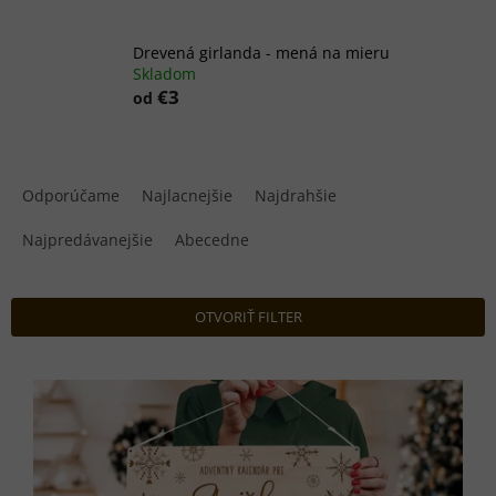
Drevená girlanda - mená na mieru
Skladom
€3
od
R
a
Odporúčame
Najlacnejšie
Najdrahšie
d
e
Najpredávanejšie
Abecedne
n
i
e
OTVORIŤ FILTER
p
r
V
o
ý
d
p
u
i
k
s
t
p