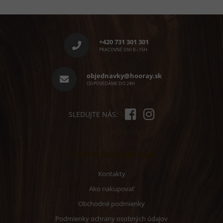
á
d
Z
a
á
c
p
i
+420 731 301 301
e
ä
PRACOVNÉ DNI 8 - 15H
p
t
r
i
objednavky@hooray.sk
v
e
ODPOVEDÁME DO 24H
k
y
v
ý
SLEDUJTE NÁS:
p
i
s
u
Informácie pre vás
Kontakty
Ako nakupovať
Obchodné podmienky
Podmienky ochrany osobných údajov