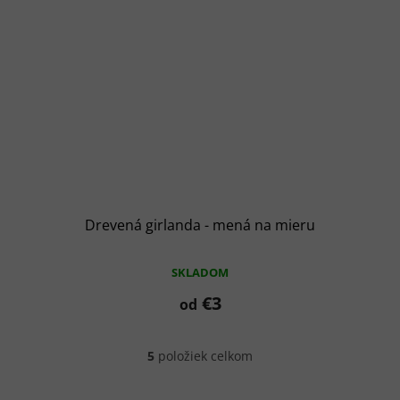
Drevená girlanda - mená na mieru
SKLADOM
€3
od
5
položiek celkom
O
v
l