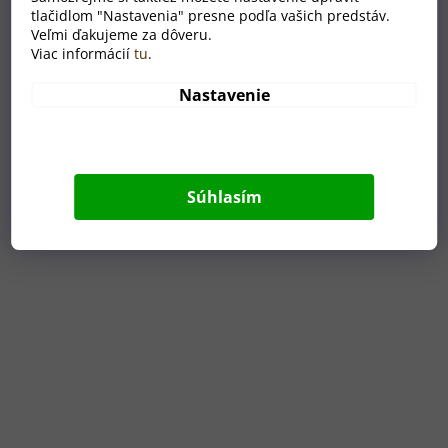
tlačidlom "Nastavenia" presne podľa vašich predstáv.
Veľmi ďakujeme za dôveru.
Baby box – detská darčeková krabička s motívom
Viac informácií
tu
.
na mieru
Nastavenie
SKLADOM
Priemerné
hodnotenie
€35
produktu
je
5,0
Súhlasím
z
5
hviezdičiek.