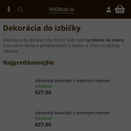
Prejsť
na
N
obsah
K
Dekorácia do izbičky
Dekorácia do detskej izby, ktorú Vám radi
vyrobíme na mieru.
A to veľmi rýchlo a predovšetkým s láskou a citom ku každej
zákazke.
Najpredávanejšie
Adventný kalendár s vlastným menom
Skladom
€27,50
Adventný kalendár s vlastným menom
Skladom
€27,50