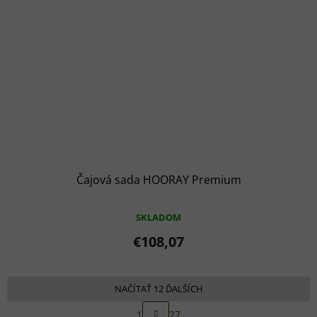
Čajová sada HOORAY Premium
SKLADOM
€108,07
NAČÍTAŤ 12 ĎALŠÍCH
S
1
27