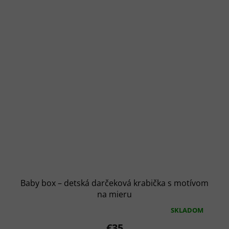
Baby box – detská darčeková krabička s motívom
na mieru
SKLADOM
Priemerné
hodnotenie
€35