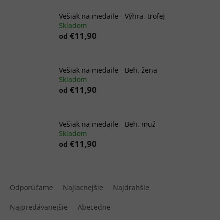
Vešiak na medaile - Výhra, trofej
Skladom
€11,90
od
Vešiak na medaile - Beh, žena
Skladom
€11,90
od
Vešiak na medaile - Beh, muž
Skladom
€11,90
od
R
a
Odporúčame
Najlacnejšie
Najdrahšie
d
e
Najpredávanejšie
Abecedne
n