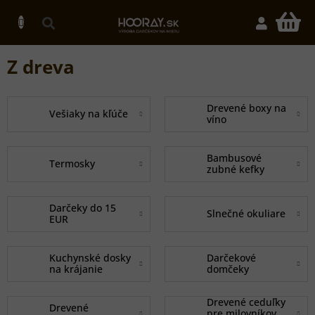
Prejsť
na
N
obsah
K
Z dreva
Drevené boxy na
Vešiaky na kľúče
víno
Bambusové
Termosky
zubné kefky
Darčeky do 15
Slnečné okuliare
EUR
Kuchynské dosky
Darčekové
na krájanie
domčeky
Drevené ceduľky
Drevené
pre milovníkov