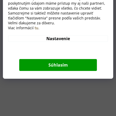
poskytnutým údajom máme prístup my aj naši partneri,
vďaka čomu sa vám zobrazuje všetko, čo chcete vidieť.
Samozrejme si taktiež môžete nastavenie upraviť
tlačidlom "Nastavenia" presne podľa vašich predstáv.
Veľmi ďakujeme za dôveru.
Bambusová termoska (450 ml) s menom
Viac informácií
tu
.
Nastavenie
MOMENTÁLNĚ NEDOSTUPNÉ
€37
Súhlasím