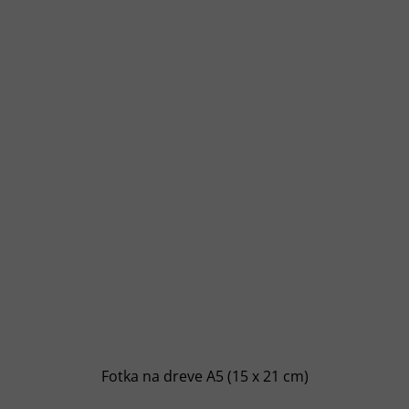
z
5
hviezdičiek.
Fotka na dreve A5 (15 x 21 cm)