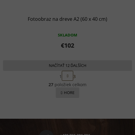
Fotoobraz na dreve A2 (60 x 40 cm)
SKLADOM
€102
NAČÍTAŤ 12 ĎALŠÍCH
S
1
3
t
O
r
27
položiek celkom
v
á
l
HORE
n
á
k
d
o
a
v
c
a
i
n
Z
i
e
á
e
p
p