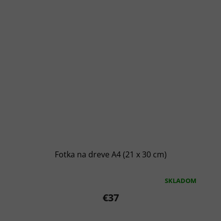
Fotka na dreve A4 (21 x 30 cm)
SKLADOM
Priemerné
hodnotenie
€37
produktu
je
5,0