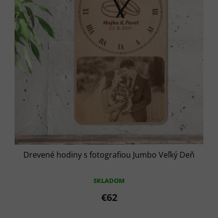
t
p
o
r
v
o
d
u
k
t
o
v
Drevené hodiny s fotografiou Jumbo Veľký Deň
SKLADOM
€62