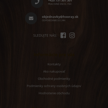
r
+420 731 301 301
ä
v
PRACOVNÉ DNI 8 - 15H
k
t
y
i
objednavky@hooray.sk
v
e
ODPOVEDÁME DO 24H
ý
p
i
s
SLEDUJTE NÁS:
u
Informácie pre vás
Kontakty
Ako nakupovať
Obchodné podmienky
Podmienky ochrany osobných údajov
Hodnotenie obchodu