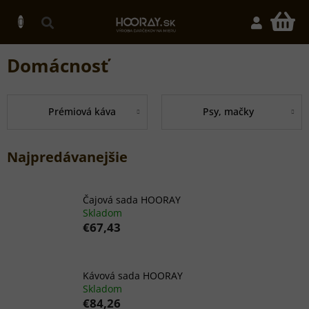
Prejsť
na
N
obsah
K
Domácnosť
Prémiová káva
Psy, mačky
Najpredávanejšie
Čajová sada HOORAY
Skladom
€67,43
Kávová sada HOORAY
Skladom
€84,26