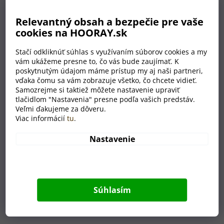
€33
od
produktu
je
Relevantný obsah a bezpečie pre vaše
5,0
cookies na HOORAY.sk
z
5
Stačí odkliknúť súhlas s využívaním súborov cookies a my
hviezdičiek.
vám ukážeme presne to, čo vás bude zaujímať. K
poskytnutým údajom máme prístup my aj naši partneri,
vďaka čomu sa vám zobrazuje všetko, čo chcete vidieť.
Samozrejme si taktiež môžete nastavenie upraviť
tlačidlom "Nastavenia" presne podľa vašich predstáv.
Veľmi ďakujeme za dôveru.
Viac informácií
tu
.
Nastavenie
Súhlasím