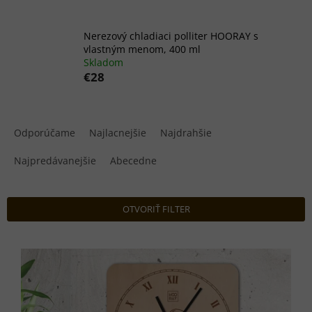
Nerezový chladiaci polliter HOORAY s
vlastným menom, 400 ml
Skladom
€28
R
a
Odporúčame
Najlacnejšie
Najdrahšie
d
e
Najpredávanejšie
Abecedne
n
i
e
OTVORIŤ FILTER
p
r
V
o
ý
d
p
u
i
k
s