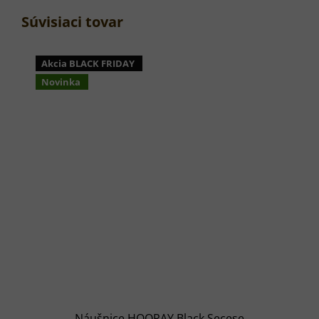
Súvisiaci tovar
Akcia BLACK FRIDAY
Novinka
Náušnice HOORAY Black Secese