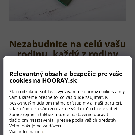
Nezabudnite na celú vašu
rodinu, každý z rodiny
môže mať kľúčenku s
menom vo svojej
Relevantný obsah a bezpečie pre vaše
cookies na HOORAY.sk
obľúbenej farbe.
Stačí odkliknúť súhlas s využívaním súborov cookies a my
vám ukážeme presne to, čo vás bude zaujímať. K
poskytnutým údajom máme prístup my aj naši partneri,
vďaka čomu sa vám zobrazuje všetko, čo chcete vidieť.
Samozrejme si taktiež môžete nastavenie upraviť
tlačidlom "Nastavenia" presne podľa vašich predstáv.
Veľmi ďakujeme za dôveru.
Viac informácií
tu
.