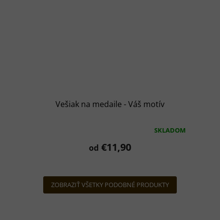
Vešiak na medaile - Váš motív
SKLADOM
Priemerné
hodnotenie
€11,90
od
produktu
je
5,0
z
ZOBRAZIŤ VŠETKY PODOBNÉ PRODUKTY
5
hviezdičiek.