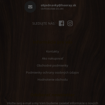
i
objednavky@hooray.sk
e
ODPOVEDÁME DO 24H
SLEDUJTE NÁS:
Informácie pre vás
Kontakty
Ako nakupovať
Obchodné podmienky
Podmienky ochrany osobných údajov
Hodnotenie obchodu
Odoberať newsletter
Vložte svoj e-mail a my Vám budeme zasielať informácie o nových