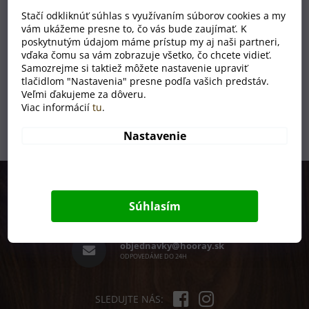
Drevené puzdro na slnečné okuliare HOORAY II
Stačí odkliknúť súhlas s využívaním súborov cookies a my
vám ukážeme presne to, čo vás bude zaujímať. K
poskytnutým údajom máme prístup my aj naši partneri,
SKLADOM
vďaka čomu sa vám zobrazuje všetko, čo chcete vidieť.
€12
Samozrejme si taktiež môžete nastavenie upraviť
tlačidlom "Nastavenia" presne podľa vašich predstáv.
Veľmi ďakujeme za dôveru.
1
položiek celkom
Viac informácií
tu
.
O
v
Nastavenie
l
á
d
Z
a
á
c
p
i
+420 731 301 301
Súhlasím
e
ä
PRACOVNÉ DNI 8 - 15H
p
t
r
i
objednavky@hooray.sk
v
e
ODPOVEDÁME DO 24H
k
y
v
ý
SLEDUJTE NÁS: