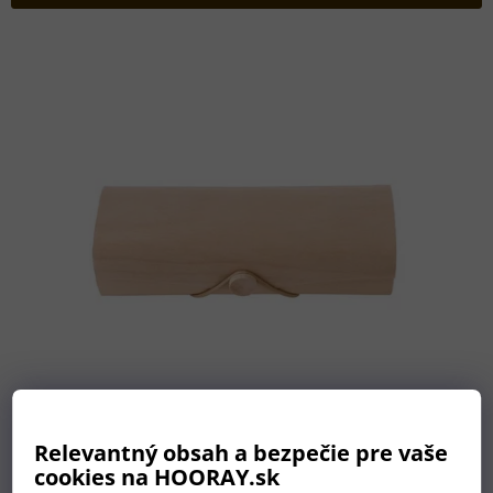
p
r
V
o
ý
d
p
u
i
k
s
t
p
o
r
v
o
d
u
k
t
o
v
Relevantný obsah a bezpečie pre vaše
cookies na HOORAY.sk