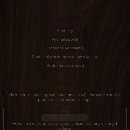
p
i
s
u
Informácie pre vás
Kontakty
Ako nakupovať
Obchodné podmienky
Podmienky ochrany osobných údajov
Hodnotenie obchodu
Odoberať newsletter
Vložte svoj e-mail a my Vám budeme zasielať informácie o nových
produktoch na našom e-shope.
Email
Vložením e-mailu súhlasíte s
podmienkami ochrany osobných
údajov