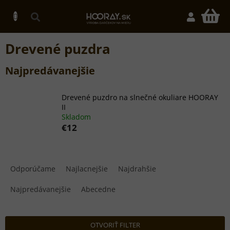
Prejsť
na
N
obsah
K
Drevené puzdra
Najpredávanejšie
Drevené puzdro na slnečné okuliare HOORAY
II
Skladom
€12
R
a
Odporúčame
Najlacnejšie
Najdrahšie
d
e
Najpredávanejšie
Abecedne
n
i
e
OTVORIŤ FILTER