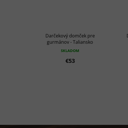
Darčekový domček pre
gurmánov - Taliansko
SKLADOM
€53
Z