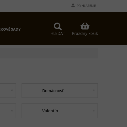
PRIHLÁSENIE
NÁKUPNÝ
KOVÉ SADY
KOŠÍK
Prázdny košík
HLEDAT
u
Domácnosť
Valentín