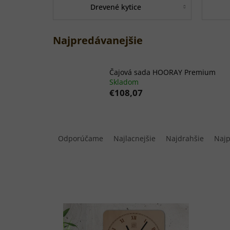
Drevené kytice
Najpredávanejšie
Čajová sada HOORAY Premium
Skladom
€108,07
R
a
Odporúčame
Najlacnejšie
Najdrahšie
Najp
d
e
n
i
e
V
p
ý
r
p
o