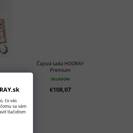
Čajová sada HOORAY
Premium
SKLADOM
€108,07
ORAY.sk
o, čo vás
a čomu sa vám
viť tlačidlom