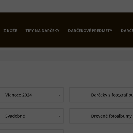
Z KOŽE
TIPY NA DARČEKY
DARČEKOVÉ PREDMETY
DARČE
Vianoce 2024
Darčeky s fotografio
Svadobné
Drevené fotoalbumy