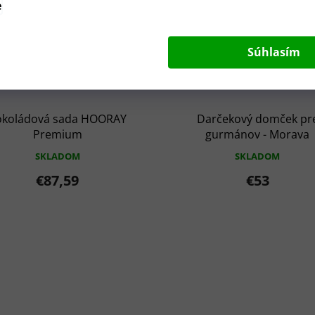
e
Súhlasím
okoládová sada HOORAY
Darčekový domček pr
Premium
gurmánov - Morava
SKLADOM
SKLADOM
€87,59
€53