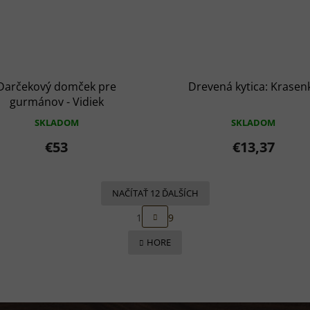
Darčekový domček pre
Drevená kytica: Krasen
gurmánov - Vidiek
SKLADOM
SKLADOM
€53
€13,37
NAČÍTAŤ 12 ĎALŠÍCH
S
1
9
t
O
r
v
HORE
á
l
n
á
k
d
o
a
v
c
a
i