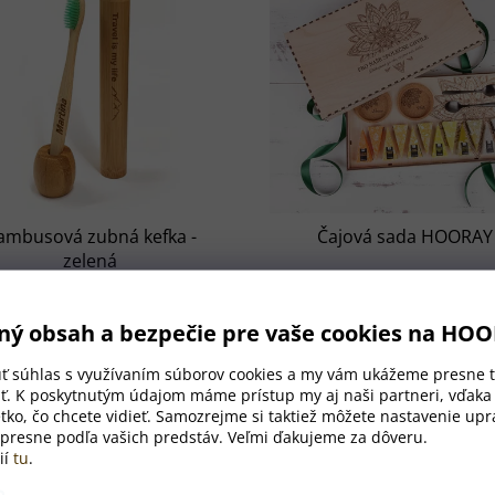
ambusová zubná kefka -
Čajová sada HOORAY
zelená
SKLADOM
SKLADOM
€7
€67,43
ný obsah a bezpečie pre vaše cookies na HO
od
úť súhlas s využívaním súborov cookies a my vám ukážeme presne t
ť. K poskytnutým údajom máme prístup my aj naši partneri, vďak
tko, čo chcete vidieť. Samozrejme si taktiež môžete nastavenie upra
 presne podľa vašich predstáv. Veľmi ďakujeme za dôveru.
ií
tu
.