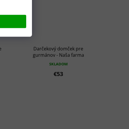
e
Darčekový domček pre
gurmánov - Naša farma
SKLADOM
€53