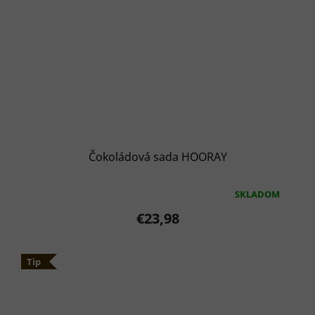
Čokoládová sada HOORAY
SKLADOM
Priemerné
hodnotenie
€23,98
produktu
je
5,0
Tip
z
5
hviezdičiek.