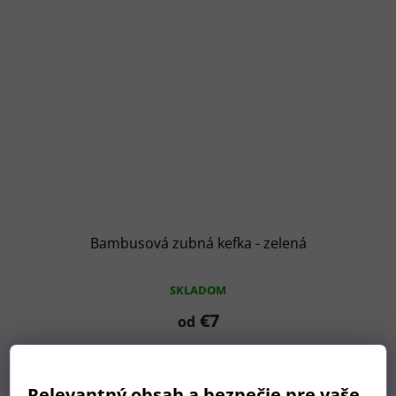
Bambusová zubná kefka - zelená
SKLADOM
€7
od
Tip
Relevantný obsah a bezpečie pre vaše