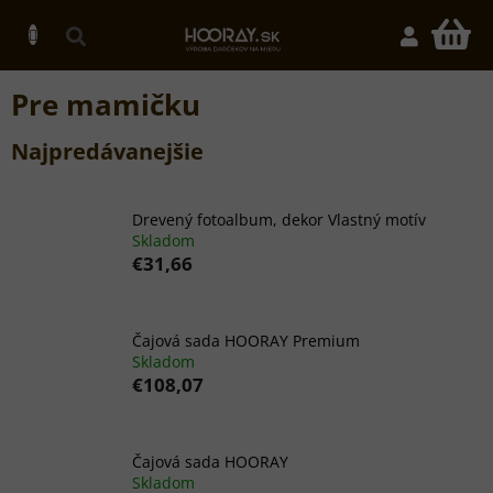
Prejsť
na
N
obsah
K
Pre mamičku
Najpredávanejšie
Drevený fotoalbum, dekor Vlastný motív
Skladom
€31,66
Čajová sada HOORAY Premium
Skladom
€108,07
Čajová sada HOORAY
Skladom