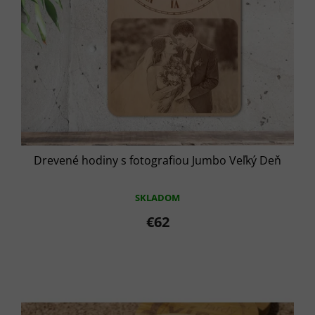
u
k
t
o
v
Drevené hodiny s fotografiou Jumbo Veľký Deň
SKLADOM
€62