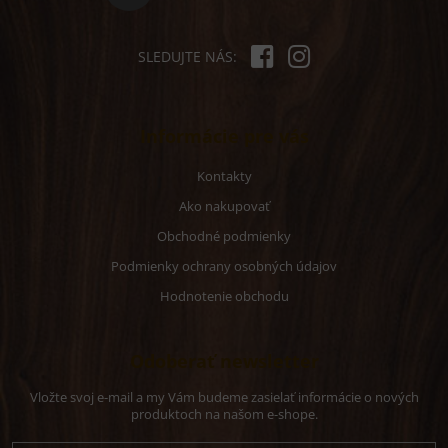
ý
p
i
s
SLEDUJTE NÁS:
u
Informácie pre vás
Kontakty
Ako nakupovať
Obchodné podmienky
Podmienky ochrany osobných údajov
Hodnotenie obchodu
Odoberať newsletter
Vložte svoj e-mail a my Vám budeme zasielať informácie o nových
produktoch na našom e-shope.