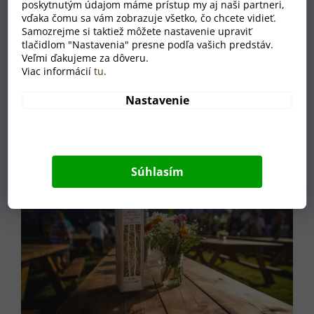
poskytnutým údajom máme prístup my aj naši partneri,
Elegantní design a vysoká kvalita materiálu dodávají každé
vďaka čomu sa vám zobrazuje všetko, čo chcete vidieť.
příležitosti nádech luxusu a individuality. Vyberte si dřevěný
Samozrejme si taktiež môžete nastavenie upraviť
box, který nejen že ochrání vaše víno, ale také přidá k jeho
tlačidlom "Nastavenia" presne podľa vašich predstáv.
Veľmi ďakujeme za dôveru.
příběhu - dárek, který skutečně vypráví. Vnitřní rozměr
Viac informácií
tu
.
boxu: 33 x 8 x 8 cm (d x š x v)
Nastavenie
Súhlasím