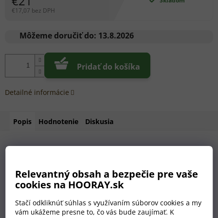
€21
Skladom
€17,07 bez DPH
Jednotková
cena:
Môžeme doručiť do:
13.8.2026
Pridať do košíka
Detailné informácie
Popis
Hodnotenie
Diskusia
Každá láhev vína si
Relevantný obsah a bezpečie pre vaše
zaslouží svůj vlastní
cookies na HOORAY.sk
příběh.
Stačí odkliknúť súhlas s využívaním súborov cookies a my
vám ukážeme presne to, čo vás bude zaujímať. K