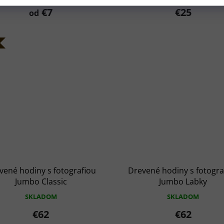
€7
€25
od
vené hodiny s fotografiou
Drevené hodiny s fotogra
Jumbo Classic
Jumbo Labky
SKLADOM
SKLADOM
€62
€62