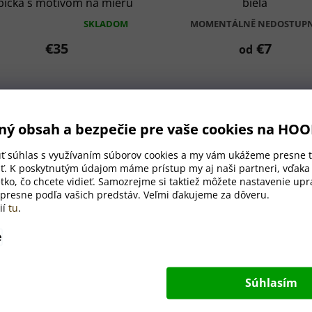
bička s motívom na mieru
biela
SKLADOM
MOMENTÁLNĚ NEDOSTUP
iemerné
dnotenie
€35
€7
od
oduktu
ezdičiek.
ný obsah a bezpečie pre vaše cookies na HO
úť súhlas s využívaním súborov cookies a my vám ukážeme presne t
ť. K poskytnutým údajom máme prístup my aj naši partneri, vďak
tko, čo chcete vidieť. Samozrejme si taktiež môžete nastavenie upra
 presne podľa vašich predstáv. Veľmi ďakujeme za dôveru.
ií
tu
.
e
ambusová zubná kefka -
Dekorácia z dreva - kolib
Súhlasím
zelená
SKLADOM
SKLADOM