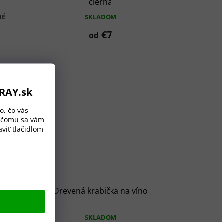
čierna
NÉ
SKLADOM
€7
od
ORAY.sk
o, čo vás
a čomu sa vám
viť tlačidlom
rík
Drevená krabička na víno
SKLADOM