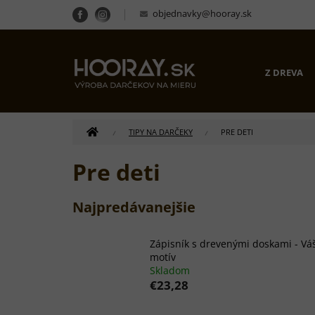
Prejsť
objednavky@hooray.sk
na
obsah
Z DREVA
DOMOV
TIPY NA DARČEKY
PRE DETI
Pre deti
Najpredávanejšie
Zápisník s drevenými doskami - Vá
motív
Skladom
€23,28