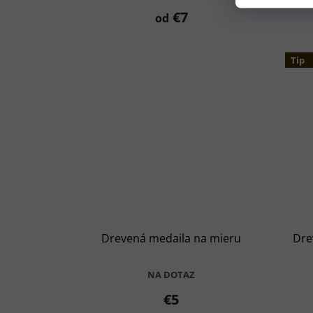
€7
od
Tip
Drevená medaila na mieru
Dre
NA DOTAZ
€5