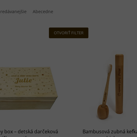
redávanejšie
Abecedne
OTVORIŤ FILTER
y box – detská darčeková
Bambusová zubná kefka