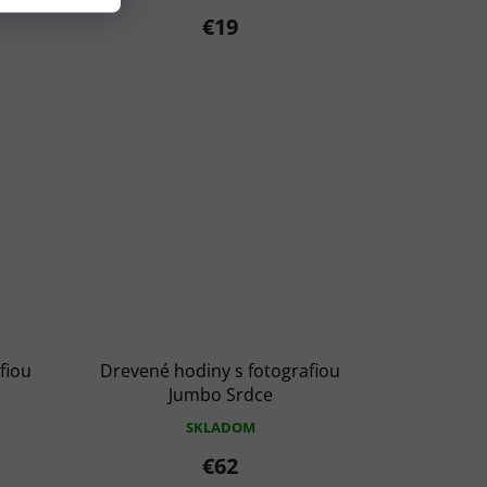
€19
fiou
Drevené hodiny s fotografiou
Jumbo Srdce
SKLADOM
€62