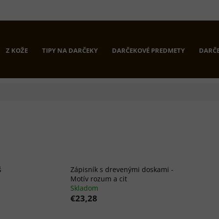
Z KOŽE
TIPY NA DARČEKY
DARČEKOVÉ PREDMETY
DARČE
š
Zápisník s drevenými doskami -
Motív rozum a cit
Skladom
€23,28