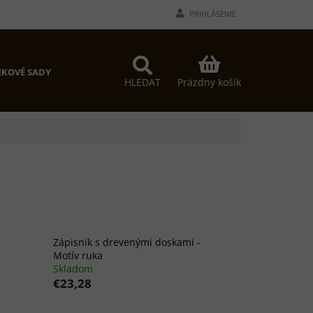
PRIHLÁSENIE
NÁKUPNÝ
KOVÉ SADY
KOŠÍK
Prázdny košík
HLEDAT
Zápisník s drevenými doskami -
Motív ruka
Skladom
€23,28