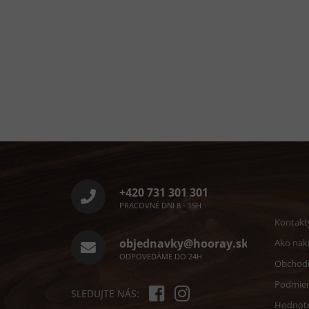
Z
á
p
ä
+420 731 301 301
Infor
t
PRACOVNÉ DNI 8 - 15H
i
Kontakt
e
objednavky@hooray.sk
Ako nak
ODPOVEDÁME DO 24H
Obchod
Podmien
SLEDUJTE NÁS:
Hodnote