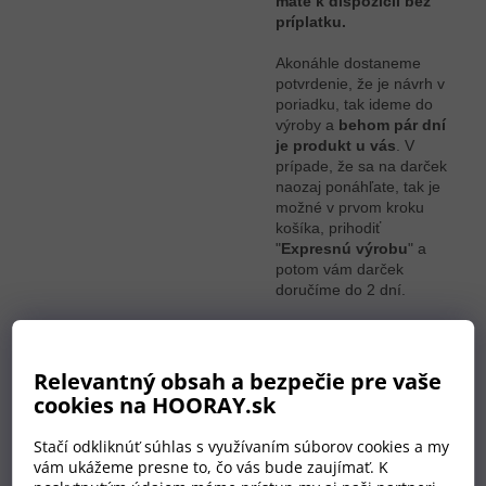
máte k dispozícii bez
príplatku.
Akonáhle dostaneme
potvrdenie, že je návrh v
poriadku, tak ideme do
výroby a
behom pár dní
je produkt u vás
. V
prípade, že sa na darček
naozaj ponáhľate, tak je
možné v prvom kroku
košíka, prihodiť
"
Expresnú výrobu
" a
potom vám darček
doručíme do 2 dní.
Relevantný obsah a bezpečie pre vaše
cookies na HOORAY.sk
Stačí odkliknúť súhlas s využívaním súborov cookies a my
vám ukážeme presne to, čo vás bude zaujímať. K