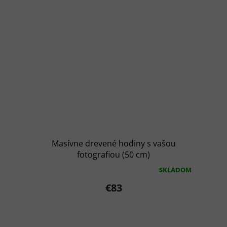
Masívne drevené hodiny s vašou
fotografiou (50 cm)
SKLADOM
Priemerné
hodnotenie
€83
produktu
je
5,0
z