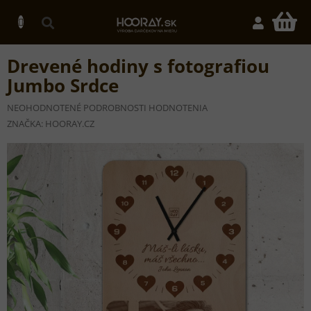
Prejsť
na
N
obsah
K
Drevené hodiny s fotografiou
Jumbo Srdce
PRIEMERNÉ
NEOHODNOTENÉ
PODROBNOSTI HODNOTENIA
HODNOTENIE
ZNAČKA:
HOORAY.CZ
PRODUKTU
JE
0,0
Z
5
HVIEZDIČIEK.