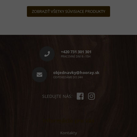
5
hviezdičiek.
ZOBRAZIŤ VŠETKY SÚVISIACE PRODUKTY
Z
á
p
+420 731 301 301
ä
PRACOVNÉ DNI 8 - 15H
t
i
objednavky@hooray.sk
e
ODPOVEDÁME DO 24H
SLEDUJTE NÁS:
Informácie pre vás
Kontakty