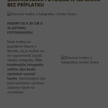
BEZ PRÍPLATKU
HODINY 50 X 30 CM S
VLASTNOU
FOTOGRAFIOU
Naše hodiny sú
populárne hlavne z
dôvodu, že je možné na
ne vygravírovať (vyryť)
vlastnú fotografiu.
Čím
kvalitnejšiu fotografiu
zašlite, tým bude
výsledok vyzerať
lepšie
. Samozrejme vám
pred samotnou výrobou
zašleme návrh na
schválenie.