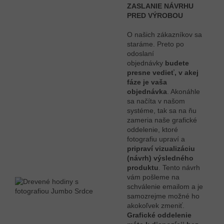
ZASLANIE NÁVRHU
PRED VÝROBOU
O našich zákazníkov sa
staráme. Preto po
odoslaní
objednávky
budete
presne vedieť, v akej
fáze je vaša
objednávka
. Akonáhle
sa načíta v našom
systéme, tak sa na ňu
zameria naše grafické
oddelenie, ktoré
fotografiu upraví a
pripraví vizualizáciu
(návrh) výsledného
produktu
. Tento návrh
vám pošleme na
schválenie emailom a je
samozrejme možné ho
akokoľvek zmeniť.
Grafické oddelenie