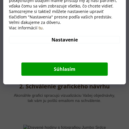
poskytnutým údajom máme prístup my aj naši partneri,
vďaka čomu sa vám zobrazuje všetko, čo chcete vidieť.
Samozrejme si taktiež môžete nastavenie upraviť
1. Vaša objednávka
tlačidlom "Nastavenia" presne podľa vašich predstáv.
Veľmi ďakujeme za dôveru.
Prvý krok je na vás. Stačí priložiť fotografiu a odoslať
Viac informácií
tu
.
objednávku.
Nastavenie
Súhlasím
2. Schválenie grafického návrhu
Akonáhle grafici spracujú vizualizáciu Vašej objednávky,
tak vám ju pošlú emailom na schválenie.