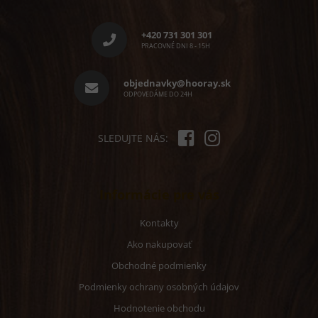
Z
a
á
c
p
i
+420 731 301 301
e
ä
PRACOVNÉ DNI 8 - 15H
p
t
r
i
objednavky@hooray.sk
v
e
ODPOVEDÁME DO 24H
k
y
v
ý
SLEDUJTE NÁS:
p
i
s
u
Informácie pre vás
Kontakty
Ako nakupovať
Obchodné podmienky
Podmienky ochrany osobných údajov
Hodnotenie obchodu