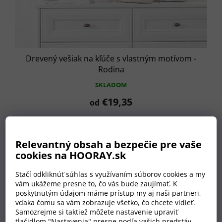
Drevený vešiak na kľúče s vlastným motívom -
Rodina
SKLADOM
€19,35
od
Relevantný obsah a bezpečie pre vaše
cookies na HOORAY.sk
Stačí odkliknúť súhlas s využívaním súborov cookies a my
vám ukážeme presne to, čo vás bude zaujímať. K
poskytnutým údajom máme prístup my aj naši partneri,
vďaka čomu sa vám zobrazuje všetko, čo chcete vidieť.
Samozrejme si taktiež môžete nastavenie upraviť
tlačidlom "Nastavenia" presne podľa vašich predstáv.