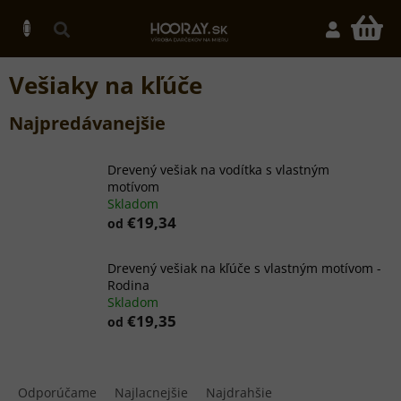
Prejsť
na
N
obsah
K
Vešiaky na kľúče
Najpredávanejšie
Drevený vešiak na vodítka s vlastným
motívom
Skladom
€19,34
od
Drevený vešiak na kľúče s vlastným motívom -
Rodina
Skladom
€19,35
od
R
a
Odporúčame
Najlacnejšie
Najdrahšie