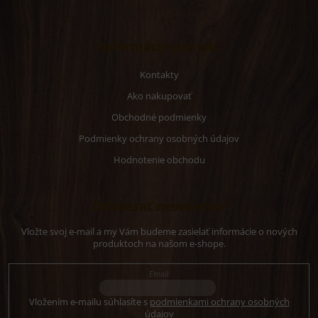
p
i
s
u
Informácie pre vás
Kontakty
Ako nakupovať
Obchodné podmienky
Podmienky ochrany osobných údajov
Hodnotenie obchodu
Odoberať newsletter
Vložte svoj e-mail a my Vám budeme zasielať informácie o nových
produktoch na našom e-shope.
Email
Vložením e-mailu súhlasíte s
podmienkami ochrany osobných
údajov