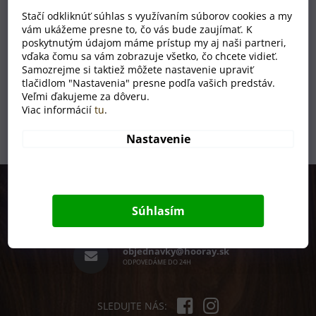
Kožená dámska peňaženka Lea s vlastným
Stačí odkliknúť súhlas s využívaním súborov cookies a my
motívom
vám ukážeme presne to, čo vás bude zaujímať. K
poskytnutým údajom máme prístup my aj naši partneri,
MOMENTÁLNĚ NEDOSTUPNÉ
vďaka čomu sa vám zobrazuje všetko, čo chcete vidieť.
€82
Samozrejme si taktiež môžete nastavenie upraviť
tlačidlom "Nastavenia" presne podľa vašich predstáv.
Veľmi ďakujeme za dôveru.
1
položiek celkom
Viac informácií
tu
.
O
v
Nastavenie
l
á
d
Z
a
á
c
p
i
+420 731 301 301
Súhlasím
e
ä
PRACOVNÉ DNI 8 - 15H
p
t
r
i
objednavky@hooray.sk
v
e
ODPOVEDÁME DO 24H
k
y
v
ý
SLEDUJTE NÁS: