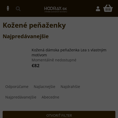
Prejsť
na
N
obsah
K
Kožené peňaženky
Najpredávanejšie
Kožená dámska peňaženka Lea s vlastným
motívom
Momentálně nedostupné
€82
R
a
Odporúčame
Najlacnejšie
Najdrahšie
d
e
Najpredávanejšie
Abecedne
n
i
e
OTVORIŤ FILTER