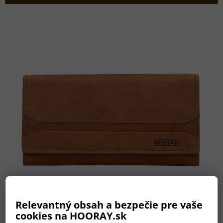
p
r
V
o
ý
d
p
u
i
k
s
t
p
o
r
v
o
d
u
k
t
o
v
Relevantný obsah a bezpečie pre vaše
cookies na HOORAY.sk