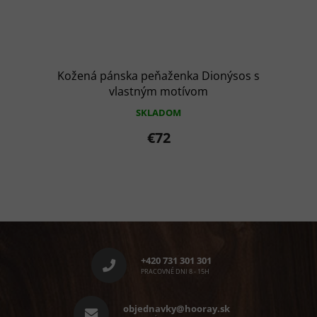
Kožená pánska peňaženka Dionýsos s
vlastným motívom
SKLADOM
€72
Z
á
p
+420 731 301 301
ä
PRACOVNÉ DNI 8 - 15H
t
i
objednavky@hooray.sk