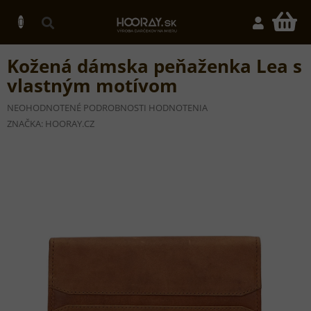
Prejsť
na
N
obsah
K
Kožená dámska peňaženka Lea s
vlastným motívom
PRIEMERNÉ
NEOHODNOTENÉ
PODROBNOSTI HODNOTENIA
HODNOTENIE
ZNAČKA:
HOORAY.CZ
PRODUKTU
JE
0,0
Z
5
HVIEZDIČIEK.