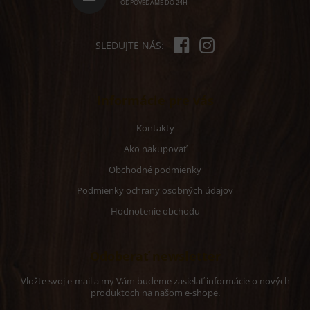
e
ODPOVEDÁME DO 24H
SLEDUJTE NÁS:
Informácie pre vás
Kontakty
Ako nakupovať
Obchodné podmienky
Podmienky ochrany osobných údajov
Hodnotenie obchodu
Odoberať newsletter
Vložte svoj e-mail a my Vám budeme zasielať informácie o nových
produktoch na našom e-shope.