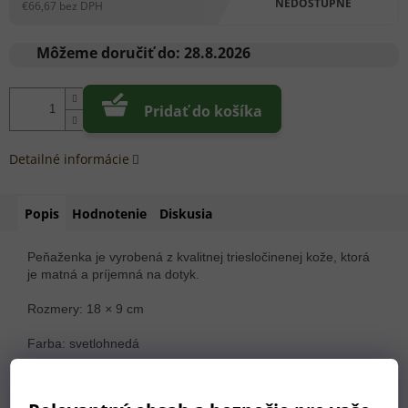
NEDOSTUPNÉ
€66,67 bez DPH
Jednotková
cena:
Môžeme doručiť do:
28.8.2026
Pridať do košíka
Detailné informácie
Popis
Hodnotenie
Diskusia
Peňaženka je vyrobená z kvalitnej triesločinenej kože, ktorá
je matná a príjemná na dotyk.
Rozmery: 18
×
9 cm
Farba: svetlohnedá
Priehradky:
Na bankovky: 3