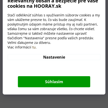
Relevantný obsah a bezpečie pre vaše
Na doklady: 5
cookies na HOORAY.sk
Na kreditné karty: 6
Na mince: 2
Stačí odkliknúť súhlas s využívaním súborov cookies a my
vám ukážeme presne to, čo vás bude zaujímať. K
poskytnutým údajom máme prístup my aj naši partneri,
vďaka čomu sa vám zobrazuje všetko, čo chcete vidieť.
Súvisiaci tovar
Samozrejme si taktiež môžete nastavenie upraviť
tlačidlom "Nastavenia" presne podľa vašich predstáv.
Veľmi ďakujeme za dôveru.
Viac informácií
tu
.
Nastavenie
Súhlasím