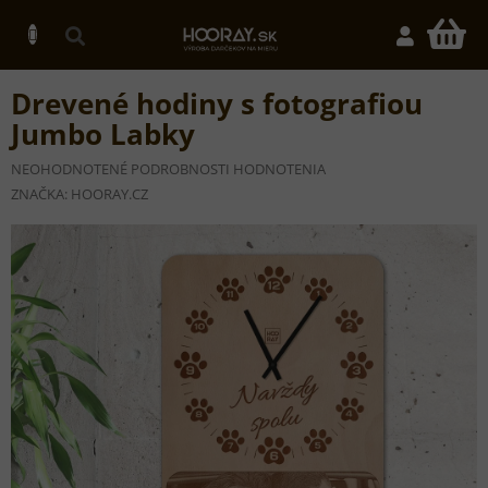
Prejsť
na
N
obsah
K
Drevené hodiny s fotografiou
Jumbo Labky
PRIEMERNÉ
NEOHODNOTENÉ
PODROBNOSTI HODNOTENIA
HODNOTENIE
ZNAČKA:
HOORAY.CZ
PRODUKTU
JE
0,0
Z
5
HVIEZDIČIEK.