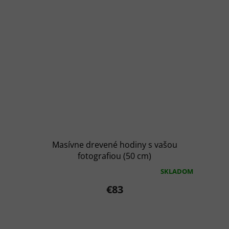
Masívne drevené hodiny s vašou
fotografiou (50 cm)
SKLADOM
Priemerné
hodnotenie
€83
produktu
je
5,0
z