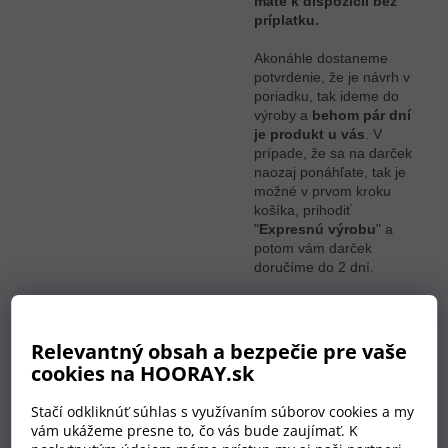
máte k dispozícii bez
príplatku.
Akonáhle dostaneme
potvrdenie, že je návrh v
poriadku, tak ideme do
výroby a
behom pár dní
je produkt u vás
. V
prípade, že sa na darček
naozaj ponáhľate, tak je
možné v prvom kroku
košíka, prihodiť
"
Expresnú výrobu
" a
potom vám darček
doručíme do 2 dní.
Relevantný obsah a bezpečie pre vaše
cookies na HOORAY.sk
Stačí odkliknúť súhlas s využívaním súborov cookies a my
vám ukážeme presne to, čo vás bude zaujímať. K