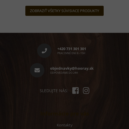
5
hviezdičiek.
ZOBRAZIŤ VŠETKY SÚVISIACE PRODUKTY
Z
á
p
+420 731 301 301
ä
PRACOVNÉ DNI 8 - 15H
t
i
objednavky@hooray.sk
e
ODPOVEDÁME DO 24H
SLEDUJTE NÁS:
Informácie pre vás
Kontakty