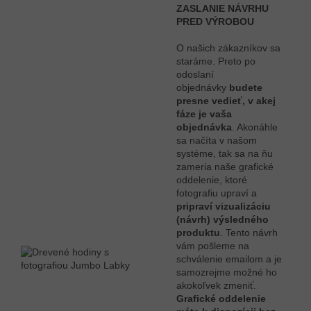
ZASLANIE NÁVRHU
PRED VÝROBOU
O našich zákazníkov sa
staráme. Preto po
odoslaní
objednávky
budete
presne vedieť, v akej
fáze je vaša
objednávka
. Akonáhle
sa načíta v našom
systéme, tak sa na ňu
zameria naše grafické
oddelenie, ktoré
fotografiu upraví a
pripraví vizualizáciu
(návrh) výsledného
produktu
. Tento návrh
vám pošleme na
schválenie emailom a je
samozrejme možné ho
akokoľvek zmeniť.
Grafické oddelenie