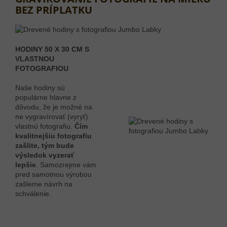
BEZ PRÍPLATKU
HODINY 50 X 30 CM S
VLASTNOU
FOTOGRAFIOU
Naše hodiny sú
populárne hlavne z
dôvodu, že je možné na
ne vygravírovať (vyryť)
vlastnú fotografiu.
Čím
kvalitnejšiu fotografiu
zašlite, tým bude
výsledok vyzerať
lepšie
. Samozrejme vám
pred samotnou výrobou
zašleme návrh na
schválenie.