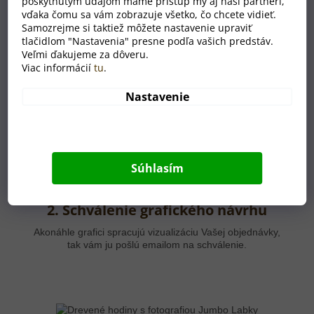
poskytnutým údajom máme prístup my aj naši partneri,
vďaka čomu sa vám zobrazuje všetko, čo chcete vidieť.
Samozrejme si taktiež môžete nastavenie upraviť
1. Vaša objednávka
tlačidlom "Nastavenia" presne podľa vašich predstáv.
Veľmi ďakujeme za dôveru.
Prvý krok je na vás. Stačí priložiť fotografiu a odoslať
Viac informácií
tu
.
objednávku.
Nastavenie
Súhlasím
2. Schválenie grafického návrhu
Akonáhle grafici spracujú vizualizáciu Vašej objednávky,
tak vám ju pošlú emailom na schválenie.