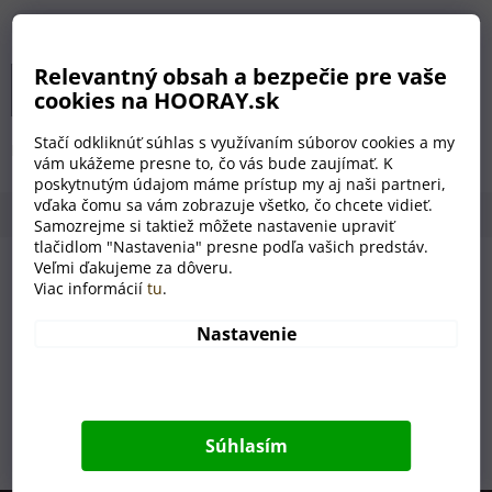
cena:
Môžeme doručiť do:
12.8.2026
Relevantný obsah a bezpečie pre vaše
Pridať do košíka
cookies na HOORAY.sk
Stačí odkliknúť súhlas s využívaním súborov cookies a my
Detailné informácie
vám ukážeme presne to, čo vás bude zaujímať. K
poskytnutým údajom máme prístup my aj naši partneri,
vďaka čomu sa vám zobrazuje všetko, čo chcete vidieť.
Popis
Hodnotenie
Diskusia
Samozrejme si taktiež môžete nastavenie upraviť
tlačidlom "Nastavenia" presne podľa vašich predstáv.
Veľmi ďakujeme za dôveru.
Chceli by ste si kúpiť naše bambusové okuliare? V takom
Viac informácií
tu
.
prípade by sa vám mohlo hodiť toto štýlové drevené puzdro,
do ktorého sa bez problémov zmestia.
Nastavenie
V prípade záujmu možno na prednú stranu puzdra pridať
text. Stačí ho iba napísať do poznámky.
Súhlasím