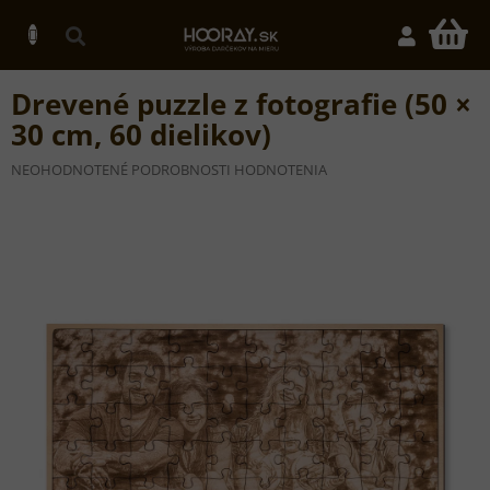
Prejsť
na
N
obsah
K
Drevené puzzle z fotografie (50 ×
30 cm, 60 dielikov)
PRIEMERNÉ
NEOHODNOTENÉ
PODROBNOSTI HODNOTENIA
HODNOTENIE
PRODUKTU
JE
0,0
Z
5
HVIEZDIČIEK.