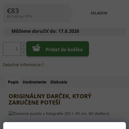
€83
SKLADEM
€67,48 bez DPH
Jednotková
cena:
Môžeme doručiť do:
17.8.2026
Pridať do košíka
Detailné informácie
Popis
Hodnotenie
Diskusia
ORIGINÁLNY DARČEK, KTORÝ
ZARUČENE POTEŠÍ
ROZMER AKO