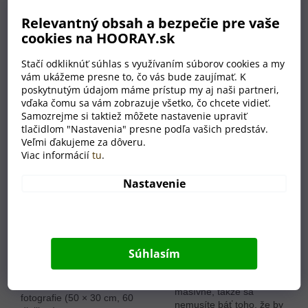
FOTOOBRAZ
Relevantný obsah a bezpečie pre vaše
Drevené puzzle majú
cookies na HOORAY.sk
rozmer 50
×
30 cm
a v
prípade potreby si ich
Stačí odkliknúť súhlas s využívaním súborov cookies a my
môžete zavesiť
aj na
vám ukážeme presne to, čo vás bude zaujímať. K
stenu
. Balenie obsahuje
poskytnutým údajom máme prístup my aj naši partneri,
pomocnú zadnú dosku a
vďaka čomu sa vám zobrazuje všetko, čo chcete vidieť.
rámček.
Samozrejme si taktiež môžete nastavenie upraviť
tlačidlom "Nastavenia" presne podľa vašich predstáv.
Veľmi ďakujeme za dôveru.
Viac informácií
tu
.
KVALITNÁ BUKOVÁ
DOSKA
Nastavenie
V balení nájdete
krycie
dosky a samotné
puzzle
, ktoré sú
vyrobené
z bukovej
Súhlasím
preglejky s hrúbkou 6
mm
. Puzzle sú vďaka
tomu dostatočne pevné a
masívne, takže sa
nemusíte báť toho, že by