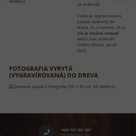
sa poškodili.
Fotka je vygravírovaná
(vyrytá laserom) do
dreva, čo znamená, že ju
nie je možné zmazať
alebo inak poškodiť
(veľká výhoda oproti
tlači).
FOTOGRAFIA VYRYTÁ
(VYGRAVÍROVANÁ) DO DREVA
Z
á
p
+420 731 301 301
PRACOVNÉ DNI 8 - 15H