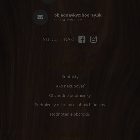
ä
t
i
objednavky@hooray.sk
e
ODPOVEDÁME DO 24H
SLEDUJTE NÁS:
Informácie pre vás
Kontakty
Ako nakupovať
Obchodné podmienky
Podmienky ochrany osobných údajov
Hodnotenie obchodu
Odoberať newsletter