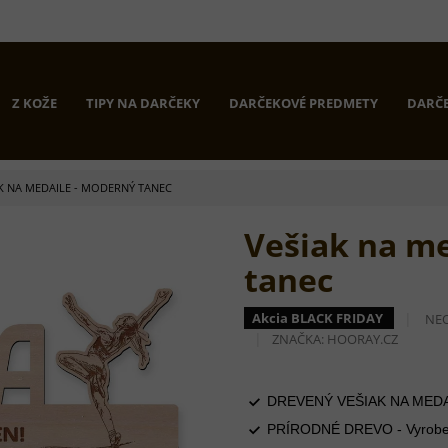
Z KOŽE
TIPY NA DARČEKY
DARČEKOVÉ PREDMETY
DARČE
K NA MEDAILE - MODERNÝ TANEC
Vešiak na me
tanec
PRI
Akcia BLACK FRIDAY
NE
HO
ZNAČKA:
HOORAY.CZ
PR
JE
0,0
Z
DREVENÝ VEŠIAK NA MEDAIL
5
PRÍRODNÉ DREVO - Vyrobené 
HVI