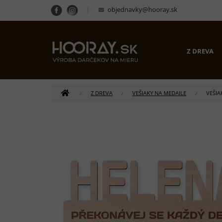
Prejsť
objednavky@hooray.sk
na
obsah
Z DREVA
DOMOV
Z DREVA
VEŠIAKY NA MEDAILE
VEŠIA