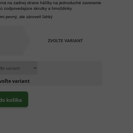
á na zadnej strane háčiky na jednoduché zavesenie
 sú zodpovedajúce skrutky a hmoždinky
mi pevný, ale zároveň ľahký
ZVOĽTE VARIANT
voľte variant
 do košíka