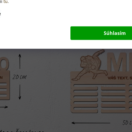
ií
tu
.
e
Súhlasím