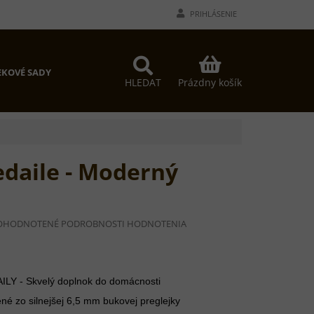
PRIHLÁSENIE
NÁKUPNÝ
KOVÉ SADY
KOŠÍK
Prázdny košík
HLEDAT
daile - Moderný
EMERNÉ
OHODNOTENÉ
PODROBNOSTI HODNOTENIA
DNOTENIE
ODUKTU
Y - Skvelý doplnok do domácnosti
zo silnejšej 6,5 mm bukovej preglejky
EZDIČIEK.