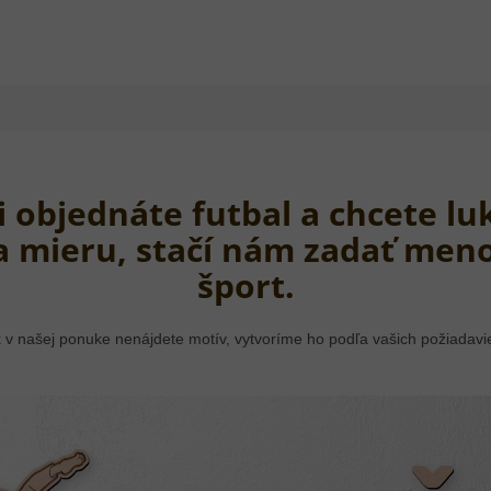
si objednáte futbal a chcete l
a mieru, stačí nám zadať meno
šport.
 v našej ponuke nenájdete motív, vytvoríme ho podľa vašich požiadavi