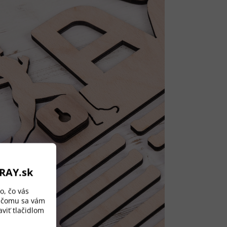
ORAY.sk
o, čo vás
a čomu sa vám
viť tlačidlom