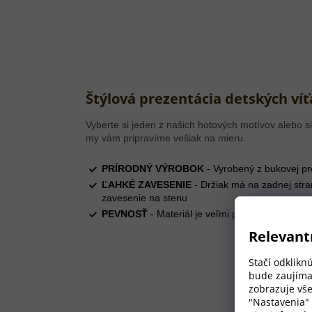
Štýlová prezentácia detských víť
Vyberte si jeden z našich hotových motívov alebo si
my vám pripravíme vešiak na mieru.
PRÍRODNÝ VÝROBOK
- Vyrobený z bukovej pr
ĽAHKÉ ZAVESENIE
- Držiak má na zadnej str
zavesenie na stenu
PEVNOSŤ
- Materiál je veľmi pevný, ale zárove
Relevant
Stačí odklikn
bude zaujíma
zobrazuje vše
"Nastavenia"