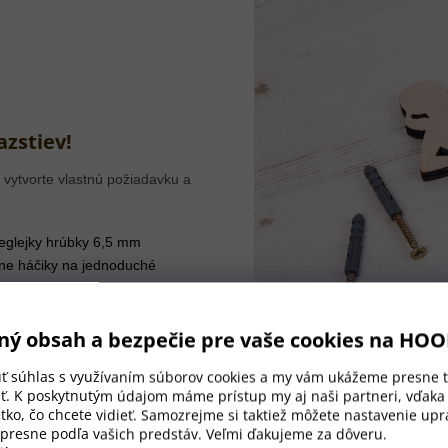
azstiev!
 vytvorte vlastnú požiadavku a
eglejky hrúbky 6,5 mm
ane háčiky na jednoduché
ň ľahký.
ný obsah a bezpečie pre vaše cookies na HO
úť súhlas s využívaním súborov cookies a my vám ukážeme presne t
ť. K poskytnutým údajom máme prístup my aj naši partneri, vďak
tko, čo chcete vidieť. Samozrejme si taktiež môžete nastavenie upra
 presne podľa vašich predstáv. Veľmi ďakujeme za dôveru.