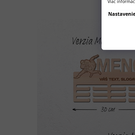
Viac informác
Nastaveni