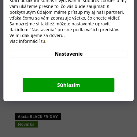
Stačí odkliknúť súhlas s využívaním súborov cookies a my
vám ukážeme presne to, čo vás bude zaujímať. K
poskytnutým údajom máme prístup my aj naši partneri,
vďaka čomu sa vám zobrazuje všetko, čo chcete vidieť.
Samozrejme si taktiež môžete nastavenie upraviť
tlačidlom "Nastavenia" presne podľa vašich predstáv.
Veľmi ďakujeme za dôveru.
Viac informácií
tu
.
Nastavenie
Súhlasím
Súvisiaci tovar
Akcia BLACK FRIDAY
Novinka