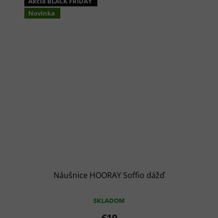
Akcia BLACK FRIDAY
Novinka
Náušnice HOORAY Soffio dážď
SKLADOM
€19