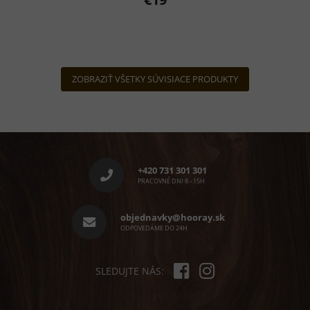
ZOBRAZIŤ VŠETKY SÚVISIACE PRODUKTY
Z
á
p
+420 731 301 301
ä
PRACOVNÉ DNI 8 - 15H
t
i
objednavky@hooray.sk
e
ODPOVEDÁME DO 24H
SLEDUJTE NÁS: