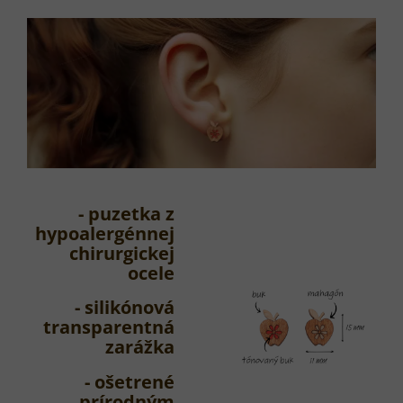
- puzetka z
hypoalergénnej
chirurgickej
ocele
- silikónová
transparentná
zarážka
- ošetrené
prírodným