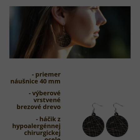
- priemer
náušnice 40 mm
- výberové
vrstvené
brezové drevo
- háčik z
hypoalergénnej
chirurgickej
ocele