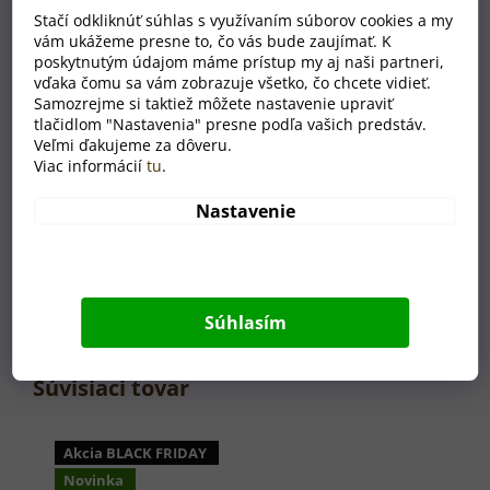
ako tisíc slov. Sú
Stačí odkliknúť súhlas s využívaním súborov cookies a my
to vaše príbehy.
vám ukážeme presne to, čo vás bude zaujímať. K
poskytnutým údajom máme prístup my aj naši partneri,
vďaka čomu sa vám zobrazuje všetko, čo chcete vidieť.
Samozrejme si taktiež môžete nastavenie upraviť
tlačidlom "Nastavenia" presne podľa vašich predstáv.
Veľmi ďakujeme za dôveru.
Viac informácií
tu
.
Nastavenie
Súhlasím
Súvisiaci tovar
Akcia BLACK FRIDAY
Novinka