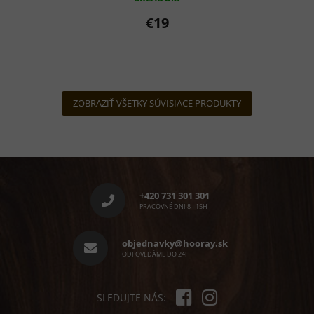
€19
ZOBRAZIŤ VŠETKY SÚVISIACE PRODUKTY
Z
á
p
+420 731 301 301
ä
PRACOVNÉ DNI 8 - 15H
t
i
objednavky@hooray.sk
e
ODPOVEDÁME DO 24H
SLEDUJTE NÁS: