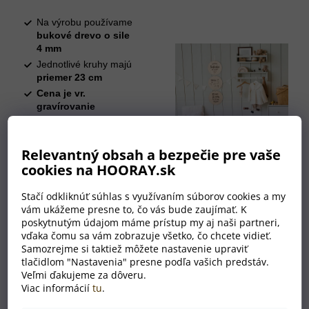
Na výrobu používame
bukové drevo o sile
4 mm
Jednotlivé kruhy majú
priemer 23 cm
Cena je vr.
gravírovanie
všetkých kruhov
podľa zadania
zákazníkom
Relevantný obsah a bezpečie pre vaše
Dekorácia sa dodáva
cookies na HOORAY.sk
v prírodnom
prevedení bez
Stačí odkliknúť súhlas s využívaním súborov cookies a my
ošetrenia lakom
vám ukážeme presne to, čo vás bude zaujímať. K
alebo olejom
poskytnutým údajom máme prístup my aj naši partneri,
vďaka čomu sa vám zobrazuje všetko, čo chcete vidieť.
Samozrejme si taktiež môžete nastavenie upraviť
tlačidlom "Nastavenia" presne podľa vašich predstáv.
Veľmi ďakujeme za dôveru.
Viac informácií
tu
.
Súvisiaci tovar