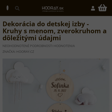
Prejsť
na
N
obsah
K
Dekorácia do detskej izby -
Kruhy s menom, zverokruhom a
dôležitými údajmi
PRIEMERNÉ
NEOHODNOTENÉ
PODROBNOSTI HODNOTENIA
HODNOTENIE
ZNAČKA:
HOORAY.CZ
PRODUKTU
JE
0,0
Z
5
HVIEZDIČIEK.