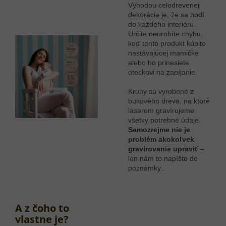
Výhodou celodrevenej
dekorácie je, že sa hodí
do každého interiéru.
Určite neurobíte chybu,
keď tento produkt kúpite
nastávajúcej mamičke
alebo ho prinesiete
oteckovi na zapíjanie.
Kruhy sú vyrobené z
bukového dreva, na ktoré
laserom gravírujeme
všetky potrebné údaje.
Samozrejme nie je
problém akokoľvek
gravírovanie upraviť
–
len nám to napíšte do
poznámky..
A z čoho to
vlastne je?