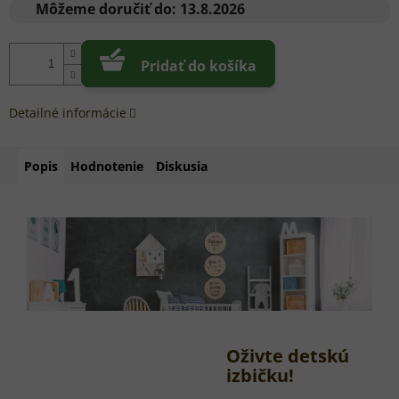
cena:
Môžeme doručiť do:
13.8.2026
Pridať do košíka
Detailné informácie
Popis
Hodnotenie
Diskusia
Oživte detskú
izbičku!