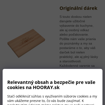
Originální dárek
S touto doskou nielen
darujete užitočné
vybavenie do kuchyne,
ale aj osobný odkaz
alebo poďakovanie.
Pošlite nám vaše priania
do poznámky a my sa
postaráme o to, aby váš
darček bol nielen
praktický, ale aj plný lásky
a starostlivosti.
Každodenné varenie sa
tak stane ešte
radostnejšie.
Relevantný obsah a bezpečie pre vaše
cookies na HOORAY.sk
Před výrobou
Stačí odkliknúť súhlas s využívaním súborov cookies a my
dostanete
vám ukážeme presne to, čo vás bude zaujímať. K
návrh