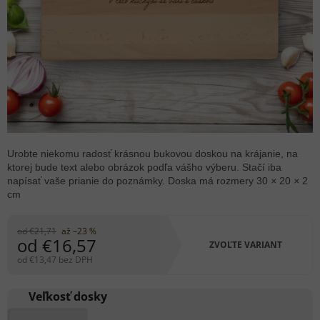
Urobte niekomu radosť krásnou bukovou doskou na krájanie, na
ktorej bude text alebo obrázok podľa vášho výberu. Stačí iba
napísať vaše prianie do poznámky. Doska má rozmery 30
×
20
×
2
cm
od €21,71
až –23 %
od
€16,57
ZVOĽTE VARIANT
od
€13,47
bez DPH
Jednotková
cena:
Veľkosť dosky