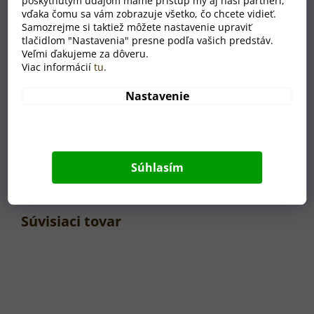
poskytnutým údajom máme prístup my aj naši partneri,
vďaka čomu sa vám zobrazuje všetko, čo chcete vidieť.
Po odoslaní objednávky
Samozrejme si taktiež môžete nastavenie upraviť
vám zašleme do vašej e-
tlačidlom "Nastavenia" presne podľa vašich predstáv.
mailovej schránky odkaz
Veľmi ďakujeme za dôveru.
na počítačovú
Viac informácií
tu
.
vizualizáciu vešiaka
vytvorenú podľa vašich
Nastavenie
požiadaviek.
Akonáhle návrh schválite,
púšťame sa do výroby.
Súhlasím
Súvisiaci tovar