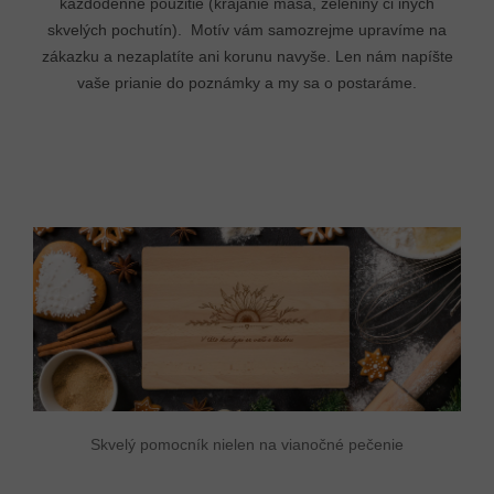
každodenné použitie (krájanie mäsa, zeleniny či iných
skvelých pochutín). Motív vám samozrejme upravíme na
zákazku a nezaplatíte ani korunu navyše. Len nám napíšte
vaše prianie do poznámky a my sa o postaráme.
Skvelý pomocník nielen na vianočné pečenie