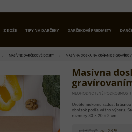
Z KOŽE
TIPY NA DARČEKY
DARČEKOVÉ PREDMETY
DARČE
MASÍVNE DARČEKOVÉ DOSKY
MASÍVNA DOSKA NA KRÁJANIE S GRAVÍRO
Masívna dosk
gravírovaní
PRIEMERNÉ
NEOHODNOTENÉ
PODROBNOSTI
HODNOTENIE
PRODUKTU
Urobte niekomu radosť krásnou 
JE
obrázok podľa vášho výberu. St
0,0
rozmery 30
×
20
×
2 cm.
Z
5
HVIEZDIČIEK.
od €21,71
až –23 %