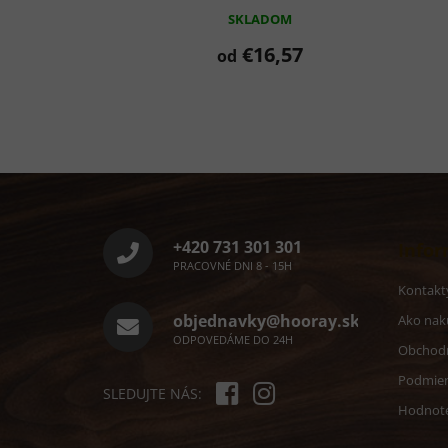
SKLADOM
€16,57
od
Z
á
p
ä
+420 731 301 301
Infor
t
PRACOVNÉ DNI 8 - 15H
i
Kontakt
e
objednavky@hooray.sk
Ako nak
ODPOVEDÁME DO 24H
Obchod
Podmien
SLEDUJTE NÁS:
Hodnote