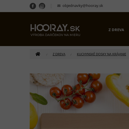
Prejsť
objednavky@hooray.sk
na
obsah
Z DREVA
DOMOV
Z DREVA
KUCHYNSKÉ DOSKY NA KRÁJANIE