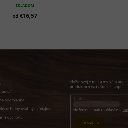
SKLADOM
€16,57
od
mácie pre vás
Odoberať newsletter
Vložte svoj e-mail a my Vám budem
y
produktoch na našom e-shope.
upovať
Email
né podmienky
ky ochrany osobných údajov
Vložením e-mailu súhlasíte s
pod
nie obchodu
PRIHLÁSIŤ SA