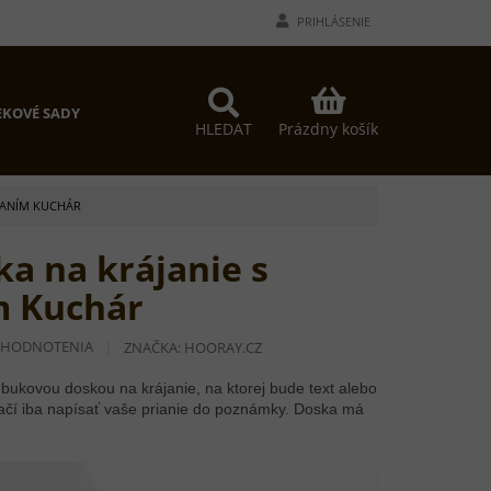
PRIHLÁSENIE
NÁKUPNÝ
KOVÉ SADY
KOŠÍK
Prázdny košík
HLEDAT
VANÍM KUCHÁR
a na krájanie s
m Kuchár
 HODNOTENIA
ZNAČKA:
HOORAY.CZ
bukovou doskou na krájanie, na ktorej bude text alebo
ačí iba napísať vaše prianie do poznámky. Doska má