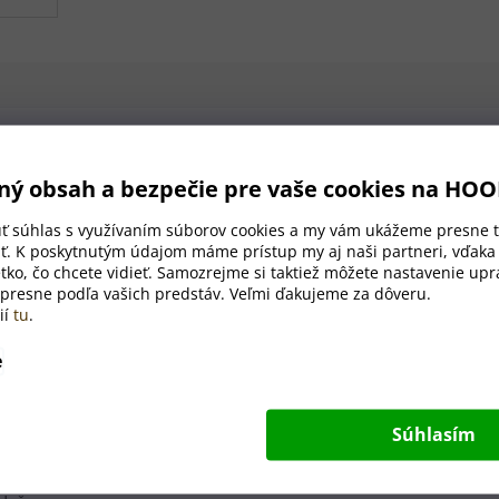
sku na krájanie
ný obsah a bezpečie pre vaše cookies na HO
a má rozmery 30
×
20
×
2 cm
,
úť súhlas s využívaním súborov cookies a my vám ukážeme presne t
e mäsa, zeleniny či iných
ť. K poskytnutým údajom máme prístup my aj naši partneri, vďak
tko, čo chcete vidieť. Samozrejme si taktiež môžete nastavenie upra
 presne podľa vašich predstáv. Veľmi ďakujeme za dôveru.
toho, že by ste museli platiť
ií
tu
.
oznámky a my sa už postaráme
e
Súhlasím
u motívu v poznámke.
-mail.
tíme do práce.