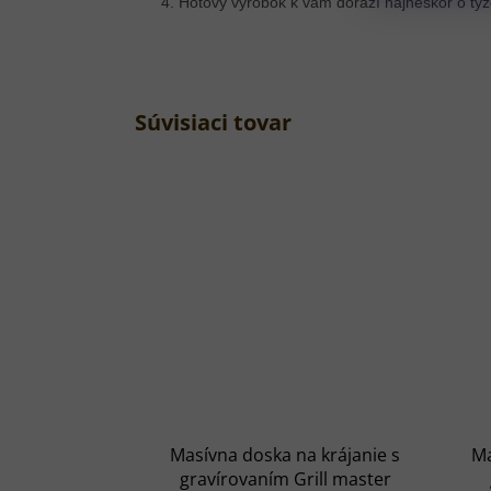
Hotový výrobok k vám dorazí najneskôr o tý
Súvisiaci tovar
Masívna doska na krájanie s
Ma
gravírovaním Grill master