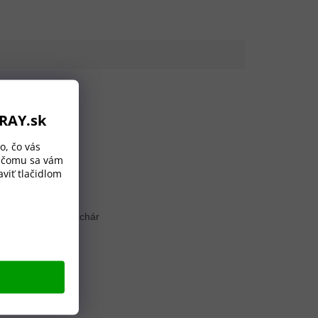
ORAY.sk
o, čo vás
a čomu sa vám
viť tlačidlom