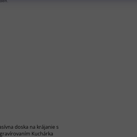
ždeň.
sívna doska na krájanie s
gravírovaním Kuchárka