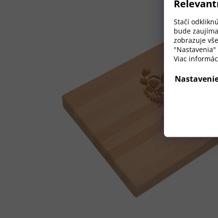
Relevant
Stačí odklikn
bude zaujíma
zobrazuje vše
"Nastavenia"
Viac informác
Nastaveni