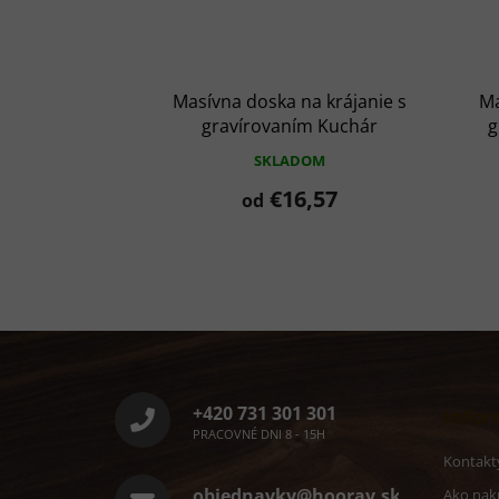
Masívna doska na krájanie s
Ma
gravírovaním Kuchár
g
SKLADOM
€16,57
od
Z
á
p
ä
+420 731 301 301
Infor
t
PRACOVNÉ DNI 8 - 15H
i
Kontakt
e
objednavky@hooray.sk
Ako nak