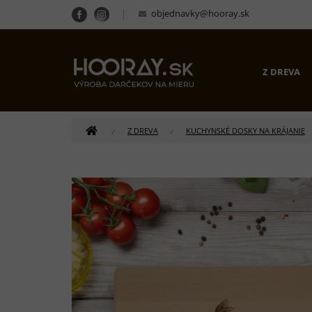
Prejsť
objednavky@hooray.sk
na
obsah
Z DREVA
DOMOV
Z DREVA
KUCHYNSKÉ DOSKY NA KRÁJANIE