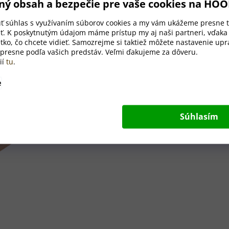
ný obsah a bezpečie pre vaše cookies na HO
úť súhlas s využívaním súborov cookies a my vám ukážeme presne t
ť. K poskytnutým údajom máme prístup my aj naši partneri, vďak
tko, čo chcete vidieť. Samozrejme si taktiež môžete nastavenie upra
 presne podľa vašich predstáv. Veľmi ďakujeme za dôveru.
ií
tu
.
Originální dárek
e
S touto doskou nielen darujet
odkaz alebo poďakovanie. Poš
Súhlasím
postaráme o to, aby váš darček 
starostlivosti. Každodenné var