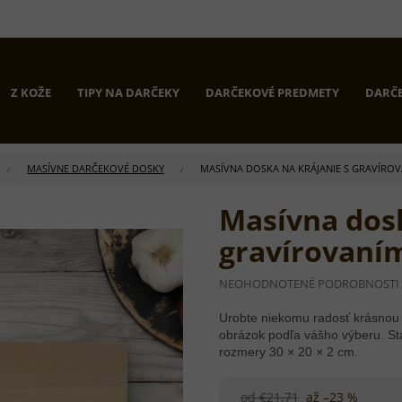
Z KOŽE
TIPY NA DARČEKY
DARČEKOVÉ PREDMETY
DARČE
MASÍVNE DARČEKOVÉ DOSKY
MASÍVNA DOSKA NA KRÁJANIE S GRAVÍR
Masívna dosk
gravírovan
PRIEMERNÉ
NEOHODNOTENÉ
PODROBNOSTI
HODNOTENIE
PRODUKTU
Urobte niekomu radosť krásnou 
JE
obrázok podľa vášho výberu. St
0,0
rozmery 30
×
20
×
2 cm.
Z
5
HVIEZDIČIEK.
od €21,71
až –23 %