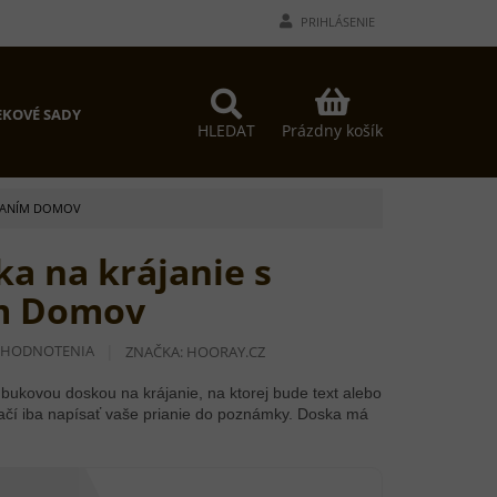
PRIHLÁSENIE
NÁKUPNÝ
KOVÉ SADY
KOŠÍK
Prázdny košík
HLEDAT
OVANÍM DOMOV
a na krájanie s
ím Domov
 HODNOTENIA
ZNAČKA:
HOORAY.CZ
bukovou doskou na krájanie, na ktorej bude text alebo
ačí iba napísať vaše prianie do poznámky. Doska má