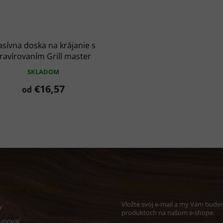
sívna doska na krájanie s
ravírovaním Grill master
SKLADOM
€16,57
od
mácie pre vás
Odoberať newsletter
Vložte svoj e-mail a my Vám budem
y
produktoch na našom e-shope.
upovať