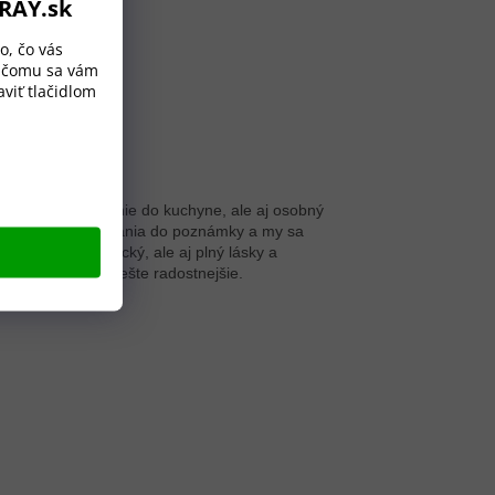
ORAY.sk
o, čo vás
a čomu sa vám
viť tlačidlom
e užitočné vybavenie do kuchyne, ale aj osobný
lite nám vaše priania do poznámky a my sa
bol nielen praktický, ale aj plný lásky a
enie sa tak stane ešte radostnejšie.