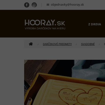
Prejsť
objednavky@hooray.sk
na
obsah
Z DREVA
DOMOV
DARČEKOVÉ PREDMETY
SVADOBNÉ