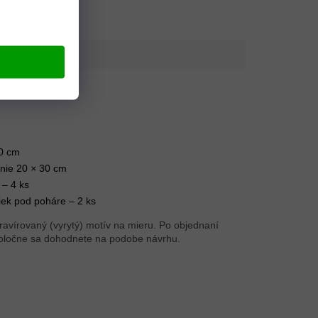
0 cm
anie 20
×
30 cm
– 4 ks
ek pod poháre – 2 ks
ravírovaný (vyrytý) motív na mieru. Po objednaní
spoločne sa dohodnete na podobe návrhu.