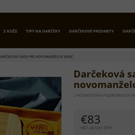
Z KOŽE
TIPY NA DARČEKY
DARČEKOVÉ PREDMETY
DARČE
DARČEKOVÁ SADA PRE NOVOMANŽELOV BASIC
Darčeková s
novomanžel
PRIEMERNÉ
2 HODNOTENIA
PODROBNOSTI H
HODNOTENIE
PRODUKTU
JE
€83
5,0
Z
5
€67,48 bez DPH
HVIEZDIČIEK.