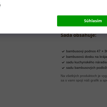
e
Súhlasím
Sada obsahuje:
bambusový podnos 47
×
3
bambusovú dosku na kráj
sadu kuchynského náradia 
sadu bambusových podloži
Na všetkých produktoch je vyg
sa s vami spojí náš grafik a 