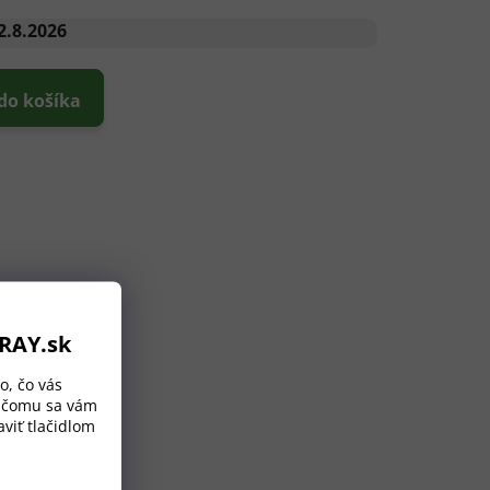
2.8.2026
 do košíka
ORAY.sk
o, čo vás
a čomu sa vám
viť tlačidlom