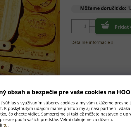
Jednotková
cena:
Môžeme doručiť do:
1
Pridať
Detailné informácie
ný obsah a bezpečie pre vaše cookies na HO
úť súhlas s využívaním súborov cookies a my vám ukážeme presne t
ť. K poskytnutým údajom máme prístup my aj naši partneri, vďak
tko, čo chcete vidieť. Samozrejme si taktiež môžete nastavenie upra
 presne podľa vašich predstáv. Veľmi ďakujeme za dôveru.
ií
tu
.