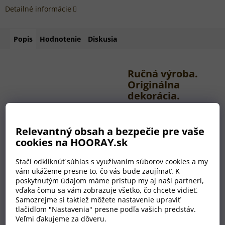
Detailné informácie
Popis
Hodnotenie
Diskusia
Ručná výroba.
Originálna
dekorácia.
Relevantný obsah a bezpečie pre vaše
Pohľad na polygonálne
cookies na HOORAY.sk
dekorácie HOORAY,
zavesené na stene, sa
Stačí odkliknúť súhlas s využívaním súborov cookies a my
vám nikdy neomrzí.
vám ukážeme presne to, čo vás bude zaujímať. K
poskytnutým údajom máme prístup my aj naši partneri,
Sú vhodné do každého
vďaka čomu sa vám zobrazuje všetko, čo chcete vidieť.
moderného interiéru.
Samozrejme si taktiež môžete nastavenie upraviť
Tvar je vyrezaný z
tlačidlom "Nastavenia" presne podľa vašich predstáv.
bukovej preglejky (s
Veľmi ďakujeme za dôveru.
hrúbkou 6 mm), je ručne