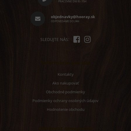
ä
PRACOVNÉ DNI 8 - 15H
t
i
objednavky@hooray.sk
e
ODPOVEDÁME DO 24H
SLEDUJTE NÁS:
Informácie pre vás
Kontakty
Ako nakupovať
Obchodné podmienky
Podmienky ochrany osobných údajov
Hodnotenie obchodu
Odoberať newsletter