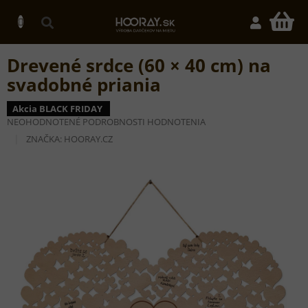
Prejsť
na
N
obsah
K
Drevené srdce (60 × 40 cm) na
svadobné priania
Akcia BLACK FRIDAY
PRIEMERNÉ
NEOHODNOTENÉ
PODROBNOSTI HODNOTENIA
HODNOTENIE
ZNAČKA:
HOORAY.CZ
PRODUKTU
JE
0,0
Z
5
HVIEZDIČIEK.