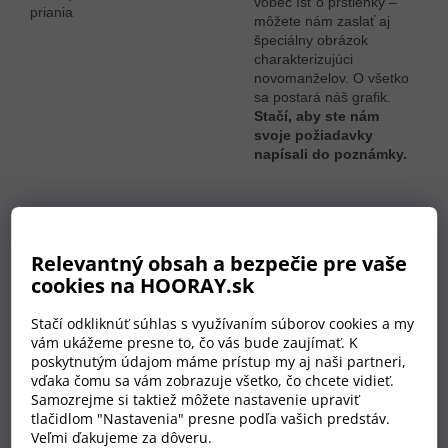
vôbec ísť o prstienky –
môžete nám zaslať aj
špeciálny obrázok
charakterizujúci
novomanželov. O všetko
sa postará náš grafik.
Stačí, aby ste nám
svoje požiadavky
napísali do poznámky.
ÚCTIHODNÁ VEĽKOSŤ
60
×
40 CM
Relevantný obsah a bezpečie pre vaše
cookies na HOORAY.sk
Srdce je veľké ako obraz.
Vďaka tomu je na ňom
Stačí odkliknúť súhlas s využívaním súborov cookies a my
dostatok priestoru na
vám ukážeme presne to, čo vás bude zaujímať. K
podpisy
a zároveň sa
poskytnutým údajom máme prístup my aj naši partneri,
bude nádherne vynímať v
vďaka čomu sa vám zobrazuje všetko, čo chcete vidieť.
byte či dome
Samozrejme si taktiež môžete nastavenie upraviť
novomanželov.
tlačidlom "Nastavenia" presne podľa vašich predstáv.
Veľmi ďakujeme za dôveru.