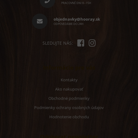
ä
PRACOVNÉ DNI 8 - 15H
t
i
objednavky@hooray.sk
e
ODPOVEDÁME DO 24H
SLEDUJTE NÁS:
Informácie pre vás
Kontakty
Ako nakupovať
Obchodné podmienky
Podmienky ochrany osobných údajov
Hodnotenie obchodu
Odoberať newsletter