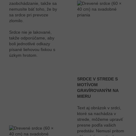
zaobchádzanie, takže sa
nemusíte báť toho, že by
sa srdce pri prevoze
zlomilo.
Srdce nie je lakované,
takže odporúčame, aby
boli jednotlivé odkazy
písané liehovou fixkou s
úzkym hrotom.
SRDCE V STREDE S
MOTÍVOM
GRAVÍROVANÝM NA
MIERU
Text aj obrázok v srdci,
ktoré sa nachádza v
strede, môžeme upraviť
presne podľa vašich
predstáv. Nemusí pritom