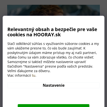
Relevantný obsah a bezpečie pre vaše
cookies na HOORAY.sk
Stačí odkliknúť súhlas s využívaním súborov cookies a my
vám ukážeme presne to, čo vás bude zaujímať. K
poskytnutým údajom máme prístup my aj naši partneri,
vďaka čomu sa vám zobrazuje všetko, čo chcete vidieť.
Samozrejme si taktiež môžete nastavenie upraviť
tlačidlom "Nastavenia" presne podľa vašich predstáv.
Jednoduché a
Veľmi ďakujeme za dôveru.
elegantné, naše
Viac informácií
tu
.
závesné
náušnice z
Nastavenie
dreva vás spoja
s prírodou bez
zbytočných slov.