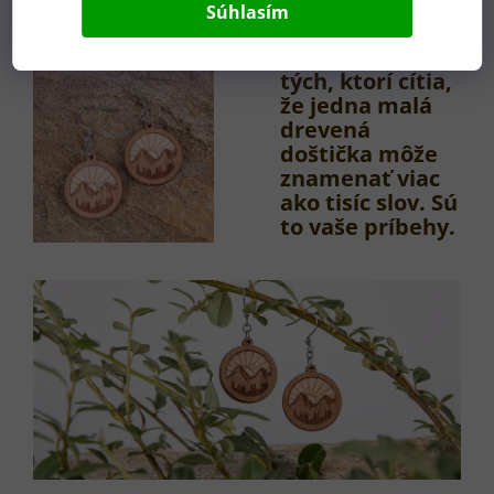
Súhlasím
Sú to šperky pre
tých, ktorí cítia,
že jedna malá
drevená
doštička môže
znamenať viac
ako tisíc slov. Sú
to vaše príbehy.