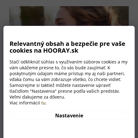
Relevantný obsah a bezpečie pre vaše
cookies na HOORAY.sk
Stačí odkliknúť súhlas s využívaním súborov cookies a my
vám ukážeme presne to, čo vás bude zaujímať. K
poskytnutým údajom máme prístup my aj naši partneri,
vďaka čomu sa vám zobrazuje všetko, čo chcete vidieť.
Samozrejme si taktiež môžete nastavenie upraviť
Jednoduché a
tlačidlom "Nastavenia" presne podľa vašich predstáv.
elegantné, naše
Veľmi ďakujeme za dôveru.
závesné
Viac informácií
tu
.
náušnice z
dreva vás spoja
Nastavenie
s prírodou bez
zbytočných slov.