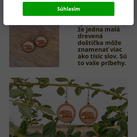
Súhlasím
Sú to šperky pre
tých, ktorí cítia,
že jedna malá
drevená
doštička môže
znamenať viac
ako tisíc slov. Sú
to vaše príbehy.