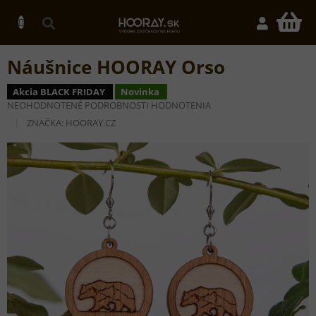
Prejsť
na
N
obsah
K
Náušnice HOORAY Orso
Akcia BLACK FRIDAY
Novinka
PRIEMERNÉ
NEOHODNOTENÉ
PODROBNOSTI HODNOTENIA
HODNOTENIE
ZNAČKA:
HOORAY.CZ
PRODUKTU
JE
0,0
Z
5
HVIEZDIČIEK.