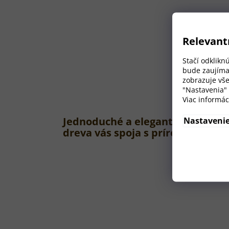
Relevant
Stačí odklikn
bude zaujíma
zobrazuje vše
"Nastavenia"
Viac informác
Jednoduché a elegantné, naše zá
Nastaveni
dreva vás spoja s prírodou bez z