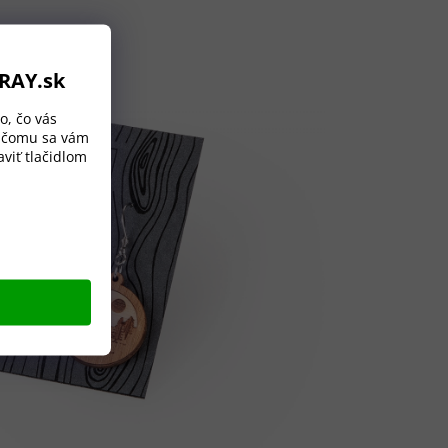
ORAY.sk
o, čo vás
a čomu sa vám
viť tlačidlom