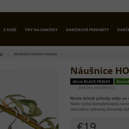
Z KOŽE
TIPY NA DARČEKY
DARČEKOVÉ PREDMETY
DARČE
RE
NÁUŠNICE HOORAY VIAGGIO
Náušnice HO
Akcia BLACK FRIDAY
Novin
ZNAČKA:
HOORAY.CZ
Noste kúsok prírody stále so
Naše ručne kompletované záves
starostlivo vybranej drevenej dy
€19