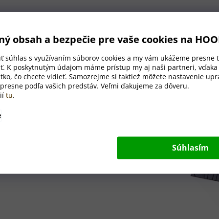
ný obsah a bezpečie pre vaše cookies na HO
úť súhlas s využívaním súborov cookies a my vám ukážeme presne t
ť. K poskytnutým údajom máme prístup my aj naši partneri, vďak
tko, čo chcete vidieť. Samozrejme si taktiež môžete nastavenie upra
 presne podľa vašich predstáv. Veľmi ďakujeme za dôveru.
ií
tu
.
vesné náušnice z
e
bytočných slov.
Súhlasím