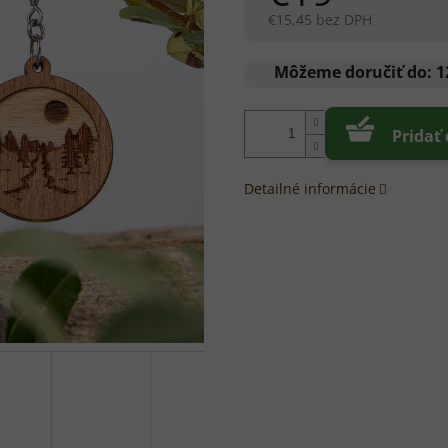
€15,45 bez DPH
Jednotková
cena:
Môžeme doručiť do:
1
Pridať
Detailné informácie