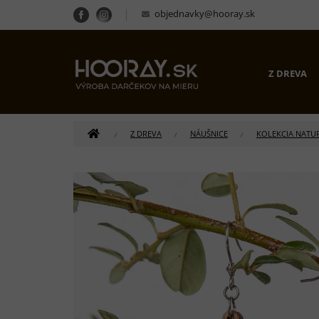
Prejsť
objednavky@hooray.sk
na
obsah
Z DREVA
DOMOV
Z DREVA
NÁUŠNICE
KOLEKCIA NATU