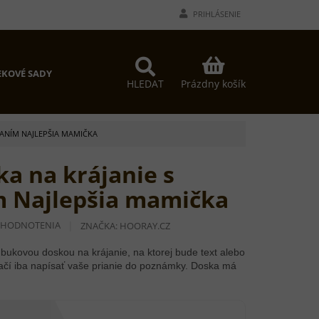
PRIHLÁSENIE
NÁKUPNÝ
KOVÉ SADY
KOŠÍK
Prázdny košík
HLEDAT
ANÍM NAJLEPŠIA MAMIČKA
a na krájanie s
m Najlepšia mamička
 HODNOTENIA
ZNAČKA:
HOORAY.CZ
bukovou doskou na krájanie, na ktorej bude text alebo
ačí iba napísať vaše prianie do poznámky. Doska má