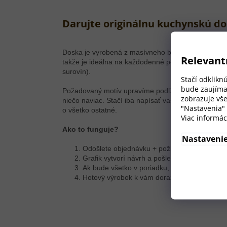
Darujte originálnu kuchynskú do
Doska je vyrobená z masívneho bukového dreva 
Relevant
takže je ideálna na každodenné používanie (krájani
surovín).
Stačí odklikn
bude zaujíma
Požadovaný motív upravíme podľa potreby, a to bez 
zobrazuje vše
niečo naviac. Stačí iba napísať vaše prianie do p
"Nastavenia"
o všetko ostatné.
Viac informác
Ako to funguje?
Nastaveni
Odošlete objednávku + požiadavku na úprav
Grafik vytvorí návrh a pošle vám náhľad na e
Ak bude všetko v poriadku, okamžite sa pus
Hotový výrobok k vám dorazí najneskôr o tý