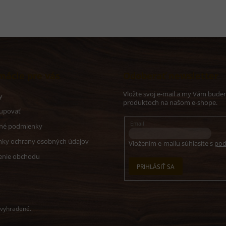
mácie pre vás
Odoberať newsletter
Vložte svoj e-mail a my Vám budem
y
produktoch na našom e-shope.
upovať
Email
né podmienky
ky ochrany osobných údajov
Vložením e-mailu súhlasíte s
pod
nie obchodu
PRIHLÁSIŤ SA
 vyhradené.