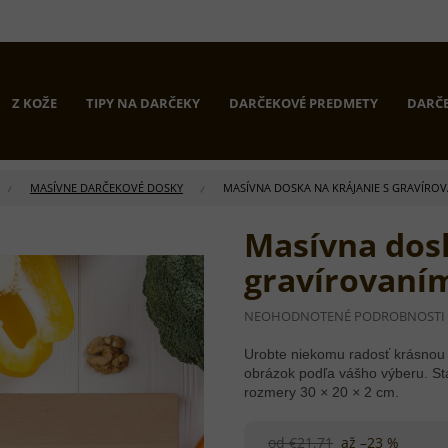
Z KOŽE
TIPY NA DARČEKY
DARČEKOVÉ PREDMETY
DARČE
MASÍVNE DARČEKOVÉ DOSKY
MASÍVNA DOSKA NA KRÁJANIE S GRAVÍROV
Masívna dosk
gravírovaní
PRIEMERNÉ
NEOHODNOTENÉ
PODROBNOSTI
HODNOTENIE
PRODUKTU
Urobte niekomu radosť krásnou 
JE
obrázok podľa vášho výberu. St
0,0
rozmery 30
×
20
×
2 cm.
Z
5
HVIEZDIČIEK.
od €21,71
až –23 %