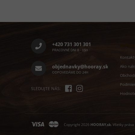
Z
á
p
ä
+420 731 301 301
Infor
t
PRACOVNÉ DNI 8 - 15H
i
Kontakt
e
objednavky@hooray.sk
Ako nak
ODPOVEDÁME DO 24H
Obchod
Podmien
SLEDUJTE NÁS:
Hodnote
Copyright 2026
HOORAY.sk
. Všetky práva