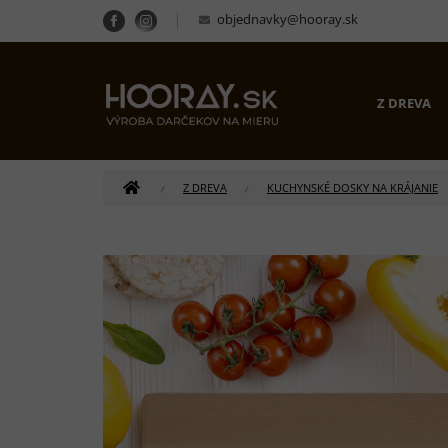
Prejsť
objednavky@hooray.sk
na
obsah
Z DREVA
DOMOV
Z DREVA
KUCHYNSKÉ DOSKY NA KRÁJANIE