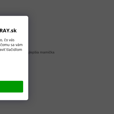
ORAY.sk
o, čo vás
a čomu sa vám
viť tlačidlom