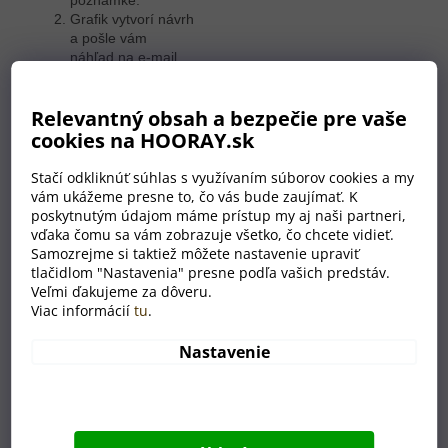
poznámke.
Grafik vytvorí návrh
a pošle vám
náhľad na e-mail.
Ak bude všetko v
poriadku, okamžite
Relevantný obsah a bezpečie pre vaše
sa pustíme do
práce.
cookies na HOORAY.sk
Hotový výrobok k
vám dorazí
Stačí odkliknúť súhlas s využívaním súborov cookies a my
najneskôr o týždeň.
vám ukážeme presne to, čo vás bude zaujímať. K
poskytnutým údajom máme prístup my aj naši partneri,
vďaka čomu sa vám zobrazuje všetko, čo chcete vidieť.
Samozrejme si taktiež môžete nastavenie upraviť
tlačidlom "Nastavenia" presne podľa vašich predstáv.
Veľmi ďakujeme za dôveru.
Súvisiaci tovar
Viac informácií
tu
.
Nastavenie