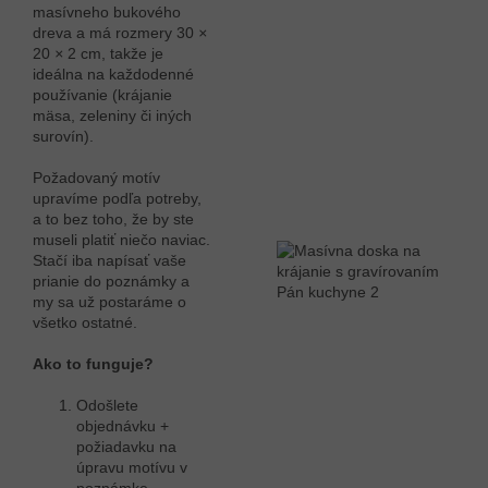
masívneho bukového
dreva a má rozmery 30
×
20
×
2 cm
, takže je
ideálna na každodenné
používanie (krájanie
mäsa, zeleniny či iných
surovín).
Požadovaný motív
upravíme podľa potreby,
a to bez toho, že by ste
museli platiť niečo naviac.
Stačí iba napísať vaše
prianie do poznámky a
my sa už postaráme o
všetko ostatné.
Ako to funguje?
Odošlete
objednávku +
požiadavku na
úpravu motívu v