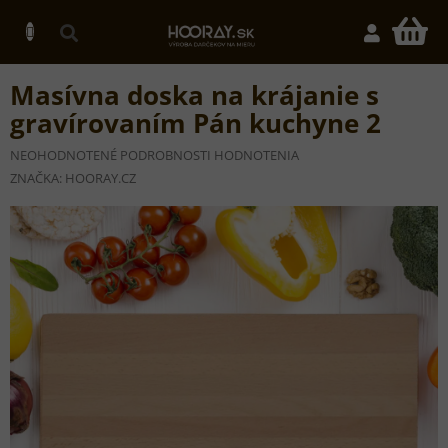
Prejsť
na
N
obsah
K
Masívna doska na krájanie s
gravírovaním Pán kuchyne 2
PRIEMERNÉ
NEOHODNOTENÉ
PODROBNOSTI HODNOTENIA
HODNOTENIE
ZNAČKA:
HOORAY.CZ
PRODUKTU
JE
0,0
Z
5
HVIEZDIČIEK.