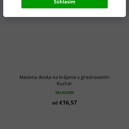
Súhlasím
Masívna doska na krájanie s gravírovaním
Kuchár
SKLADOM
€16,57
od