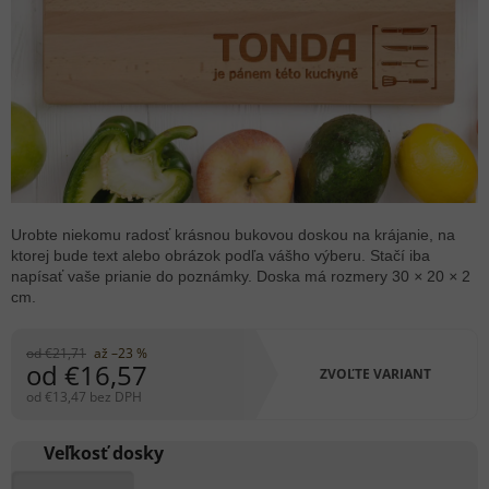
Urobte niekomu radosť krásnou bukovou doskou na krájanie, na
ktorej bude text alebo obrázok podľa vášho výberu. Stačí iba
napísať vaše prianie do poznámky. Doska má rozmery 30
×
20
×
2
cm.
od €21,71
až –23 %
od
€16,57
ZVOĽTE VARIANT
od
€13,47
bez DPH
Jednotková
cena:
Veľkosť dosky