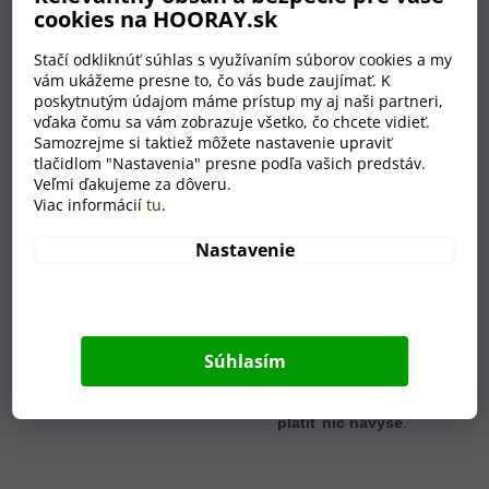
cookies na HOORAY.sk
Stačí odkliknúť súhlas s využívaním súborov cookies a my
vám ukážeme presne to, čo vás bude zaujímať. K
Dostatok miesta na váš
poskytnutým údajom máme prístup my aj naši partneri,
motív
vďaka čomu sa vám zobrazuje všetko, čo chcete vidieť.
Samozrejme si taktiež môžete nastavenie upraviť
Peňaženka je dostatočne
tlačidlom "Nastavenia" presne podľa vašich predstáv.
veľká na to, aby sme do
Veľmi ďakujeme za dôveru.
nej mohli vygravírovať
Viac informácií
tu
.
(vyryť laserom) akýkoľvek
motív, ktorý priložíte k
Nastavenie
objednávke. Môže ísť o
logo spoločnosti, iniciály
či dátum narodenia
dieťaťa.
Záleží skutočne
iba na vás
.
Súhlasím
Gravírovanie
je zahrnuté
v cene, takže nebudete
platiť nič navyše
.