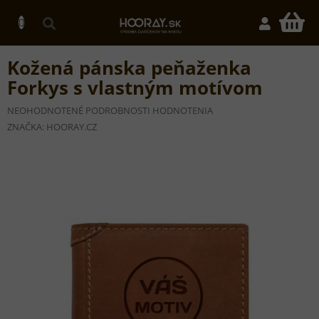
Prejsť
na
N
obsah
K
Kožená pánska peňaženka
Forkys s vlastným motívom
PRIEMERNÉ
NEOHODNOTENÉ
PODROBNOSTI HODNOTENIA
HODNOTENIE
ZNAČKA:
HOORAY.CZ
PRODUKTU
JE
0,0
Z
5
HVIEZDIČIEK.