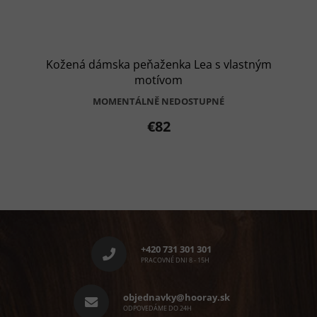
Kožená dámska peňaženka Lea s vlastným
motívom
MOMENTÁLNĚ NEDOSTUPNÉ
€82
Z
á
p
+420 731 301 301
ä
PRACOVNÉ DNI 8 - 15H
t
i
objednavky@hooray.sk
e
ODPOVEDÁME DO 24H