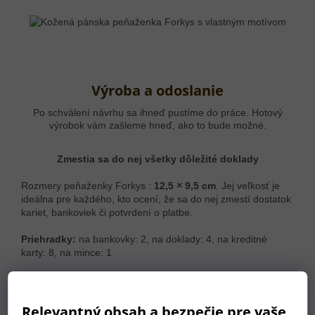
Výroba a odoslanie
Po schválení návrhu sa ihneď pustíme do práce. Hotový
výrobok vám zašleme hneď, ako to bude možné.
Zmestia sa do nej všetky dôležité doklady
Rozmery peňaženky Forkys :
12,5
×
9,5 cm
. Jej veľkosť je
ideálna pre každého, kto ocení, že sa do nej zmestí dostatok
kariet, bankoviek či potvrdení o platbe.
Priehradky:
na bankovky: 2, na doklady: 4, na kreditné
karty: 8, na mince: 1
Relevantný obsah a bezpečie pre vaše