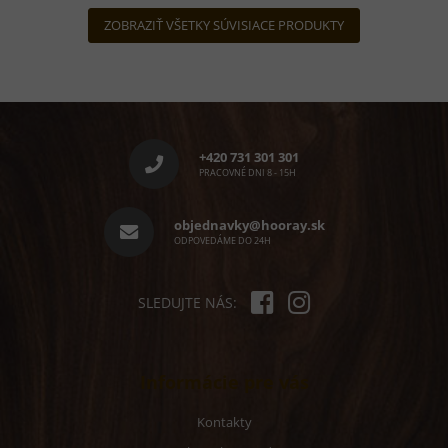
ZOBRAZIŤ VŠETKY SÚVISIACE PRODUKTY
Z
á
p
+420 731 301 301
ä
PRACOVNÉ DNI 8 - 15H
t
i
objednavky@hooray.sk
e
ODPOVEDÁME DO 24H
SLEDUJTE NÁS:
Informácie pre vás
Kontakty