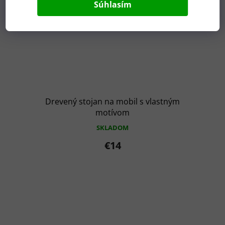
Súhlasím
Drevený stojan na mobil s vlastným
motívom
SKLADOM
€14