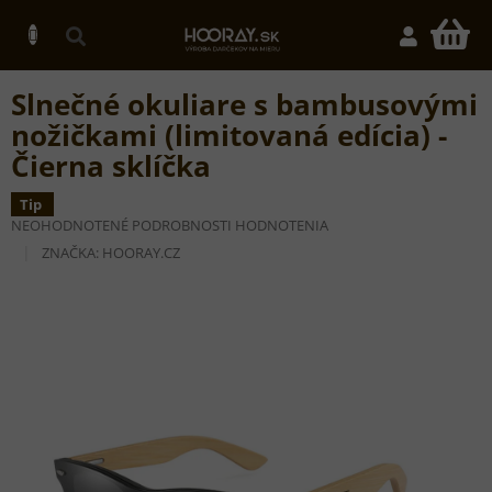
Prejsť
na
N
obsah
K
Slnečné okuliare s bambusovými
nožičkami (limitovaná edícia) -
Čierna sklíčka
Tip
PRIEMERNÉ
NEOHODNOTENÉ
PODROBNOSTI HODNOTENIA
HODNOTENIE
ZNAČKA:
HOORAY.CZ
PRODUKTU
JE
0,0
Z
5
HVIEZDIČIEK.