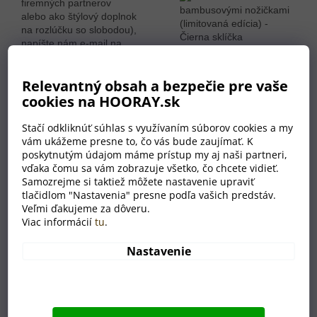
firemných partnerov
alebo ako štýlový doplnok
na rozlúčku so slobodou),
napíšte nám e-mail na
adresu info@hooray.cz.
Radi pre vás pripravíme
Relevantný obsah a bezpečie pre vaše
cenovú ponuku na mieru.
cookies na HOORAY.sk
Stačí odkliknúť súhlas s využívaním súborov cookies a my
vám ukážeme presne to, čo vás bude zaujímať. K
poskytnutým údajom máme prístup my aj naši partneri,
Súvisiaci tovar
vďaka čomu sa vám zobrazuje všetko, čo chcete vidieť.
Samozrejme si taktiež môžete nastavenie upraviť
tlačidlom "Nastavenia" presne podľa vašich predstáv.
Veľmi ďakujeme za dôveru.
Viac informácií
tu
.
Nastavenie