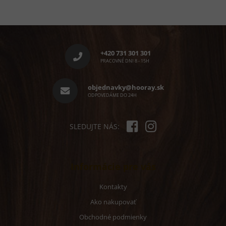
Z
á
p
+420 731 301 301
ä
PRACOVNÉ DNI 8 - 15H
t
i
objednavky@hooray.sk
e
ODPOVEDÁME DO 24H
SLEDUJTE NÁS:
Informácie pre vás
Kontakty
Ako nakupovať
Obchodné podmienky