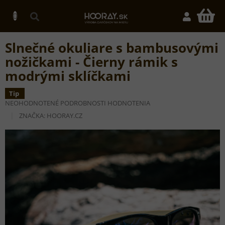
Prejsť
na
N
obsah
K
Slnečné okuliare s bambusovými
nožičkami - Čierny rámik s
modrými sklíčkami
Tip
PRIEMERNÉ
NEOHODNOTENÉ
PODROBNOSTI HODNOTENIA
HODNOTENIE
ZNAČKA:
HOORAY.CZ
PRODUKTU
JE
0,0
Z
5
HVIEZDIČIEK.