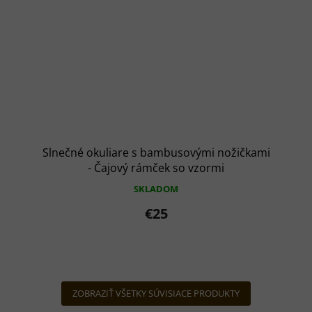
Slnečné okuliare s bambusovými nožičkami
- Čajový rámček so vzormi
SKLADOM
€25
ZOBRAZIŤ VŠETKY SÚVISIACE PRODUKTY