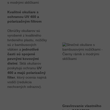
Kvalitné okuliare s
ochranou UV 400 a
polarizačným filtrom
Obrúčky okuliarov sú
vyrobené z kvalitného
tvrdeného plastu, nožičky
sú z bambusových
vlákien a
jednotlivé
časti sú spojené
pevnými kovovými
dielmi
. Sklá okuliarov
poskytujú ochranu
UV
400 a majú polarizačný
filter
, ktorý ocenia najmä
vodiči (redukcia
nechcených odrazov).
Gravírovanie vlastného