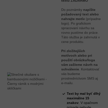
textu ZADARMO
Do poznámky
napíšte
požadovaný text alebo
nahrajte motív
(prípadne
logo). Po grafickom
spracovaní návrhu sa
rovno pustíme do práce.
Táto služba je zahrnutá v
cene produktu.
Pri zložitejších
motívoch alebo pri
použití obrázku/loga
vám zašleme návrh na
schválenie
. Kontaktovať
vás budeme
prostredníctvom SMS aj
e-mailu.
Text by mal byť dlhý
maximálne 15
znakov
. V opačnom
prípade nebude