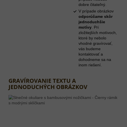
dobre čitateľný.
V prípade obrázkov
odporúčame skôr
jednoduchšie
motívy
. Pri
zložitejších motívoch,
ktoré by nebolo
vhodné gravírovať,
vás budeme
kontaktovať a
dohodneme sa na
inom riešení.
GRAVÍROVANIE TEXTU A
JEDNODUCHÝCH OBRÁZKOV