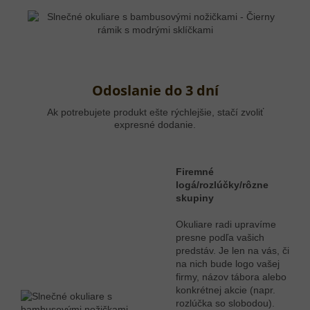
Odoslanie do 3 dní
Ak potrebujete produkt ešte rýchlejšie, stačí zvoliť
expresné dodanie.
Firemné
logá/rozlúčky/rôzne
skupiny
Okuliare radi upravíme
presne podľa vašich
predstáv. Je len na vás, či
na nich bude logo vašej
firmy, názov tábora alebo
konkrétnej akcie (napr.
rozlúčka so slobodou).