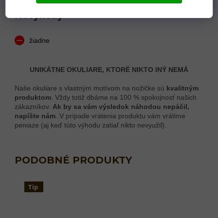
Nevýhody
žiadne
UNIKÁTNE OKULIARE, KTORÉ NIKTO INÝ NEMÁ
Naše okuliare s vlastným motívom na nožičke sú
kvalitným
produktom
. Vždy totiž dbáme na 100 % spokojnosť našich
zákazníkov.
Ak by sa vám výsledok náhodou nepáčil,
napíšte nám
. V prípade vrátenia produktu vám vrátime
peniaze (aj keď túto výhodu zatiaľ nikto nevyužil).
Tip