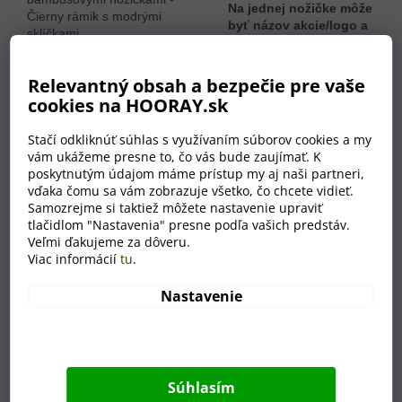
Na jednej nožičke môže
byť názov akcie/logo a
na druhej napríklad
meno účastníka
. V
prípade záujmu o viac
Relevantný obsah a bezpečie pre vaše
ako 10 kusov nám
cookies na HOORAY.sk
napíšte e-mail na adresu
objednavky@hooray.cz a
Stačí odkliknúť súhlas s využívaním súborov cookies a my
my pre vás
pripravíme
vám ukážeme presne to, čo vás bude zaujímať. K
individuálnu cenovú
poskytnutým údajom máme prístup my aj naši partneri,
ponuku
.
vďaka čomu sa vám zobrazuje všetko, čo chcete vidieť.
Samozrejme si taktiež môžete nastavenie upraviť
tlačidlom "Nastavenia" presne podľa vašich predstáv.
Veľmi ďakujeme za dôveru.
Výhody
Viac informácií
tu
.
Nastavenie
16 farebných variantov (vyberie si každý)
vlastný motív na nožičke bez príplatku
unisex podoba (pre mužov aj ženy)
extrémne rýchla výroba
Súhlasím