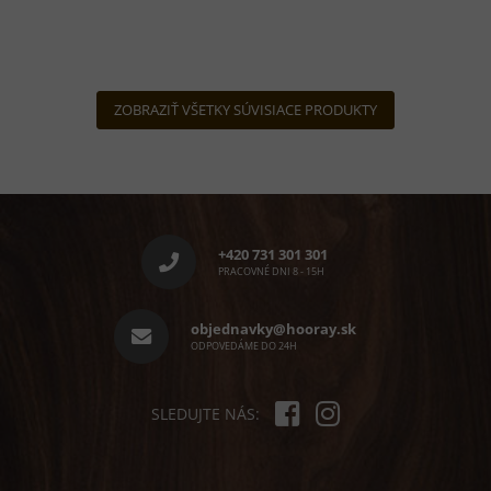
ZOBRAZIŤ VŠETKY SÚVISIACE PRODUKTY
Z
á
p
+420 731 301 301
ä
PRACOVNÉ DNI 8 - 15H
t
i
objednavky@hooray.sk
e
ODPOVEDÁME DO 24H
SLEDUJTE NÁS: