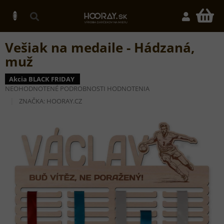
Prejsť
na
N
obsah
K
Vešiak na medaile - Hádzaná,
muž
Akcia BLACK FRIDAY
PRIEMERNÉ
NEOHODNOTENÉ
PODROBNOSTI HODNOTENIA
HODNOTENIE
ZNAČKA:
HOORAY.CZ
PRODUKTU
JE
0,0
Z
5
HVIEZDIČIEK.