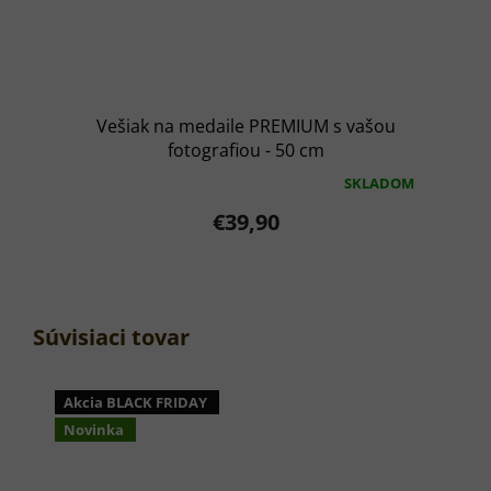
Vešiak na medaile PREMIUM s vašou
fotografiou - 50 cm
SKLADOM
Priemerné
hodnotenie
€39,90
produktu
je
5,0
z
5
hviezdičiek.
Súvisiaci tovar
Akcia BLACK FRIDAY
Novinka