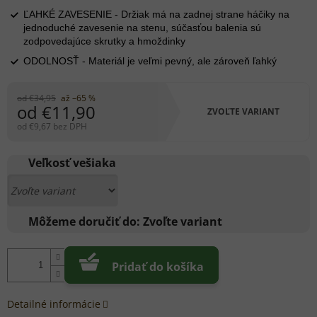
ĽAHKÉ ZAVESENIE - Držiak má na zadnej strane háčiky na
jednoduché zavesenie na stenu, súčasťou balenia sú
zodpovedajúce skrutky a hmoždinky
ODOLNOSŤ - Materiál je veľmi pevný, ale zároveň ľahký
od €34,95
až –65 %
od
€11,90
ZVOĽTE VARIANT
od
€9,67
bez DPH
Jednotková
cena:
Veľkosť vešiaka
Môžeme doručiť do:
Zvoľte variant
Pridať do košíka
Detailné informácie