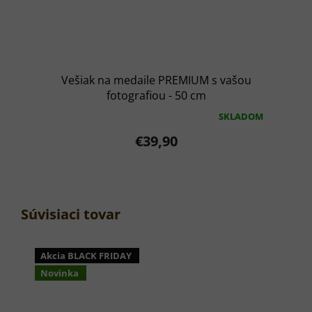
Vešiak na medaile PREMIUM s vašou
fotografiou - 50 cm
SKLADOM
Priemerné
hodnotenie
€39,90
produktu
je
5,0
z
5
hviezdičiek.
Súvisiaci tovar
Akcia BLACK FRIDAY
Novinka