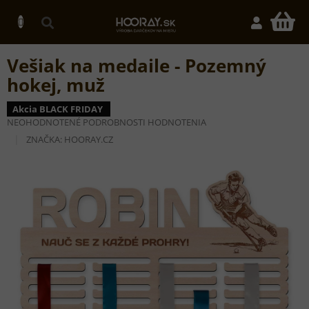
Prejsť
na
N
obsah
K
Vešiak na medaile - Pozemný
hokej, muž
Akcia BLACK FRIDAY
PRIEMERNÉ
NEOHODNOTENÉ
PODROBNOSTI HODNOTENIA
HODNOTENIE
ZNAČKA:
HOORAY.CZ
PRODUKTU
JE
0,0
Z
5
HVIEZDIČIEK.