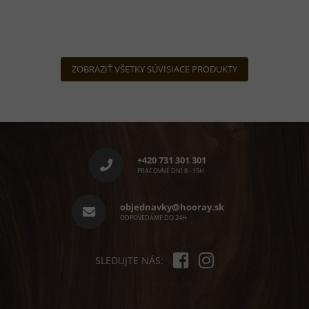
ZOBRAZIŤ VŠETKY SÚVISIACE PRODUKTY
Z
á
p
+420 731 301 301
ä
PRACOVNÉ DNI 8 - 15H
t
i
objednavky@hooray.sk
e
ODPOVEDÁME DO 24H
SLEDUJTE NÁS: