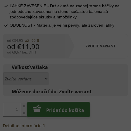
ĽAHKÉ ZAVESENIE - Držiak má na zadnej strane háčiky na
jednoduché zavesenie na stenu, súčasťou balenia sú
zodpovedajúce skrutky a hmoždinky
ODOLNOSŤ - Materiál je veľmi pevný, ale zároveň ľahký
od €34,95
až –65 %
od
€11,90
ZVOĽTE VARIANT
od
€9,67
bez DPH
Jednotková
cena:
Veľkosť vešiaka
Môžeme doručiť do:
Zvoľte variant
Pridať do košíka
Detailné informácie