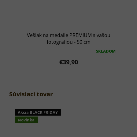
Vešiak na medaile PREMIUM s vašou
fotografiou - 50 cm
SKLADOM
Priemerné
hodnotenie
€39,90
produktu
je
5,0
z
5
hviezdičiek.
Súvisiaci tovar
Akcia BLACK FRIDAY
Novinka