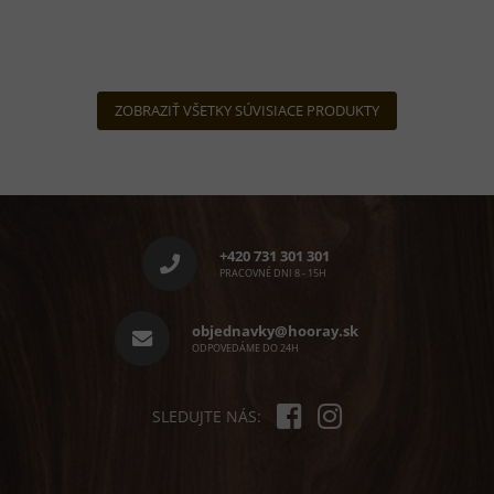
ZOBRAZIŤ VŠETKY SÚVISIACE PRODUKTY
Z
á
p
+420 731 301 301
ä
PRACOVNÉ DNI 8 - 15H
t
i
objednavky@hooray.sk
e
ODPOVEDÁME DO 24H
SLEDUJTE NÁS: