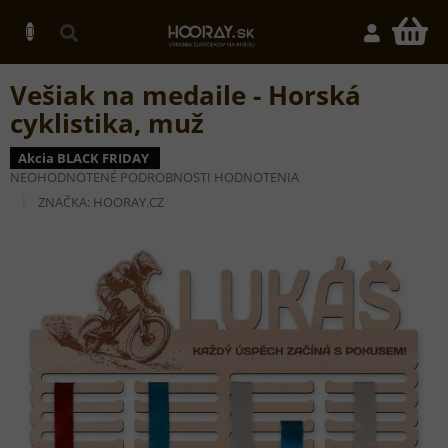
Prejsť
na
N
obsah
K
Vešiak na medaile - Horská
cyklistika, muž
Akcia BLACK FRIDAY
PRIEMERNÉ
NEOHODNOTENÉ
PODROBNOSTI HODNOTENIA
HODNOTENIE
ZNAČKA:
HOORAY.CZ
PRODUKTU
JE
0,0
Z
5
HVIEZDIČIEK.