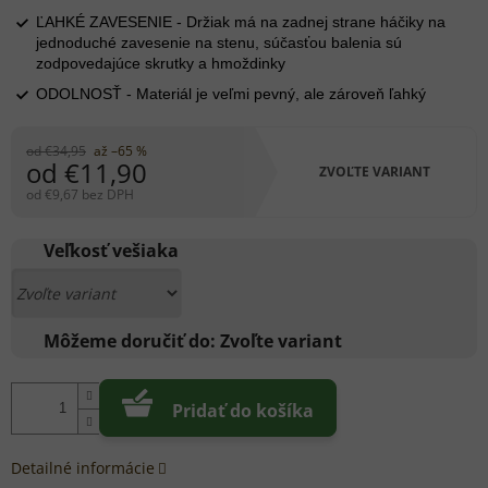
ĽAHKÉ ZAVESENIE - Držiak má na zadnej strane háčiky na
jednoduché zavesenie na stenu, súčasťou balenia sú
zodpovedajúce skrutky a hmoždinky
ODOLNOSŤ - Materiál je veľmi pevný, ale zároveň ľahký
od €34,95
až –65 %
od
€11,90
ZVOĽTE VARIANT
od
€9,67
bez DPH
Jednotková
cena:
Veľkosť vešiaka
Môžeme doručiť do:
Zvoľte variant
Pridať do košíka
Detailné informácie