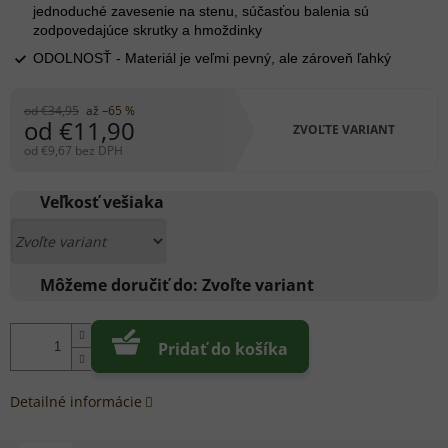
jednoduché zavesenie na stenu, súčasťou balenia sú
zodpovedajúce skrutky a hmoždinky
ODOLNOSŤ - Materiál je veľmi pevný, ale zároveň ľahký
od €34,95
až –65 %
od
€11,90
ZVOĽTE VARIANT
od
€9,67
bez DPH
Jednotková
cena:
Veľkosť vešiaka
Môžeme doručiť do:
Zvoľte variant
Pridať do košíka
Detailné informácie