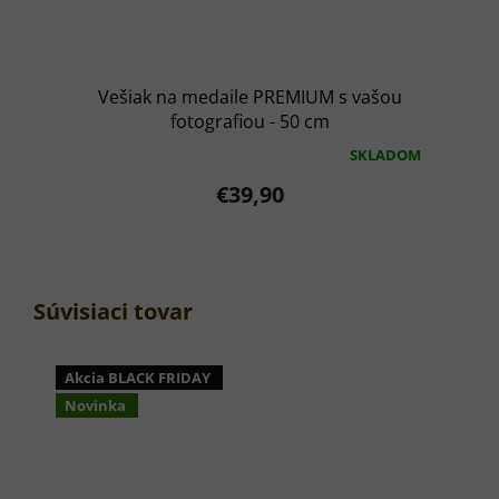
Vešiak na medaile PREMIUM s vašou
fotografiou - 50 cm
SKLADOM
Priemerné
hodnotenie
€39,90
produktu
je
5,0
z
5
hviezdičiek.
Súvisiaci tovar
Akcia BLACK FRIDAY
Novinka