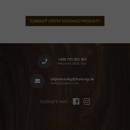
ZOBRAZIŤ VŠETKY SÚVISIACE PRODUKTY
Z
á
p
+420 731 301 301
ä
PRACOVNÉ DNI 8 - 15H
t
i
objednavky@hooray.sk
e
ODPOVEDÁME DO 24H
SLEDUJTE NÁS:
Informácie pre vás