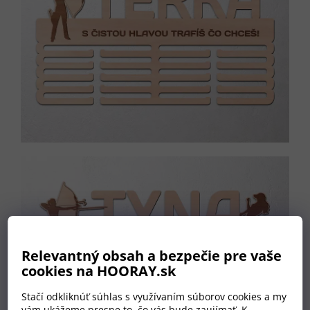
Relevantný obsah a bezpečie pre vaše
cookies na HOORAY.sk
Stačí odkliknúť súhlas s využívaním súborov cookies a my
vám ukážeme presne to, čo vás bude zaujímať. K