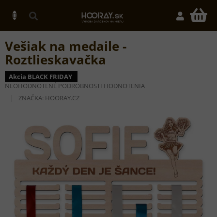
Prejsť
na
N
obsah
K
Vešiak na medaile -
Roztlieskavačka
Akcia BLACK FRIDAY
PRIEMERNÉ
NEOHODNOTENÉ
PODROBNOSTI HODNOTENIA
HODNOTENIE
ZNAČKA:
HOORAY.CZ
PRODUKTU
JE
0,0
Z
5
HVIEZDIČIEK.