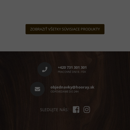
ZOBRAZIŤ VŠETKY SÚVISIACE PRODUKTY
Z
á
p
+420 731 301 301
ä
PRACOVNÉ DNI 8 - 15H
t
i
objednavky@hooray.sk
e
ODPOVEDÁME DO 24H
SLEDUJTE NÁS: