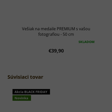
Vešiak na medaile PREMIUM s vašou
fotografiou - 50 cm
SKLADOM
Priemerné
hodnotenie
€39,90
produktu
je
5,0
z
5
hviezdičiek.
Súvisiaci tovar
Akcia BLACK FRIDAY
Novinka