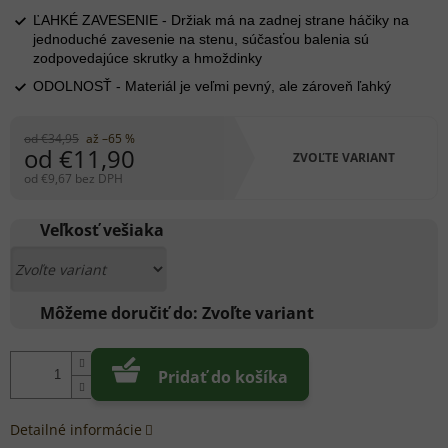
ĽAHKÉ ZAVESENIE - Držiak má na zadnej strane háčiky na
jednoduché zavesenie na stenu, súčasťou balenia sú
zodpovedajúce skrutky a hmoždinky
ODOLNOSŤ - Materiál je veľmi pevný, ale zároveň ľahký
od €34,95
až –65 %
od
€11,90
ZVOĽTE VARIANT
od
€9,67
bez DPH
Jednotková
cena:
Veľkosť vešiaka
Môžeme doručiť do:
Zvoľte variant
Pridať do košíka
Detailné informácie