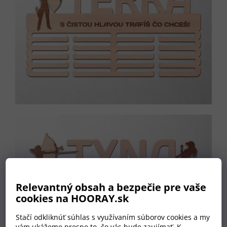
Relevantný obsah a bezpečie pre vaše
cookies na HOORAY.sk
Stačí odkliknúť súhlas s využívaním súborov cookies a my
vám ukážeme presne to, čo vás bude zaujímať. K