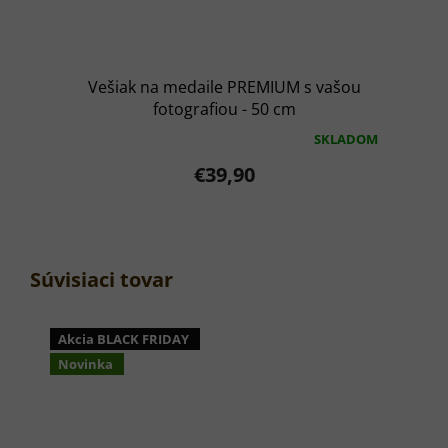
Vešiak na medaile PREMIUM s vašou
fotografiou - 50 cm
SKLADOM
Priemerné
hodnotenie
€39,90
produktu
je
5,0
z
5
hviezdičiek.
Súvisiaci tovar
Akcia BLACK FRIDAY
Novinka