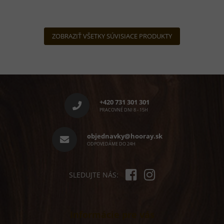
ZOBRAZIŤ VŠETKY SÚVISIACE PRODUKTY
Z
á
p
+420 731 301 301
ä
PRACOVNÉ DNI 8 - 15H
t
i
objednavky@hooray.sk
e
ODPOVEDÁME DO 24H
SLEDUJTE NÁS:
Informácie pre vás