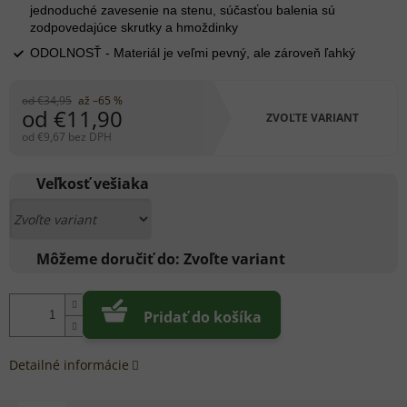
jednoduché zavesenie na stenu, súčasťou balenia sú
zodpovedajúce skrutky a hmoždinky
ODOLNOSŤ - Materiál je veľmi pevný, ale zároveň ľahký
od €34,95
až –65 %
od
€11,90
ZVOĽTE VARIANT
od
€9,67
bez DPH
Jednotková
cena:
Veľkosť vešiaka
Môžeme doručiť do:
Zvoľte variant
Pridať do košíka
Detailné informácie