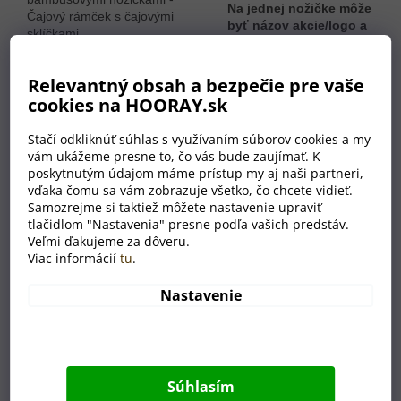
Na jednej nožičke môže
byť názov akcie/logo a
na druhej napríklad
meno účastníka
. V
prípade záujmu o viac
Relevantný obsah a bezpečie pre vaše
ako 10 kusov nám
cookies na HOORAY.sk
napíšte e-mail na adresu
objednavky@hooray.cz a
Stačí odkliknúť súhlas s využívaním súborov cookies a my
my pre vás
pripravíme
vám ukážeme presne to, čo vás bude zaujímať. K
individuálnu cenovú
poskytnutým údajom máme prístup my aj naši partneri,
ponuku
.
vďaka čomu sa vám zobrazuje všetko, čo chcete vidieť.
Samozrejme si taktiež môžete nastavenie upraviť
tlačidlom "Nastavenia" presne podľa vašich predstáv.
Veľmi ďakujeme za dôveru.
Výhody
Viac informácií
tu
.
Nastavenie
16 farebných variantov (vyberie si každý)
vlastný motív na nožičke bez príplatku
unisex podoba (pre mužov aj ženy)
extrémne rýchla výroba
Súhlasím