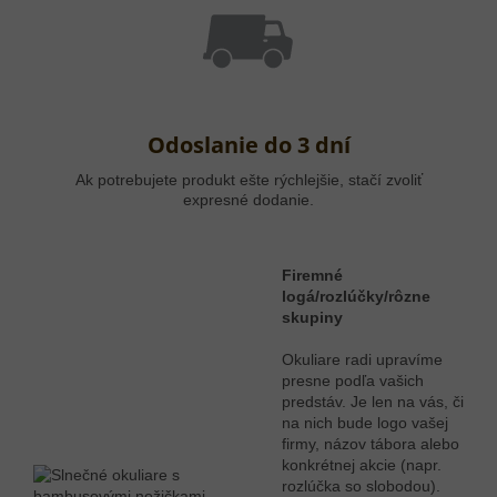
Odoslanie do 3 dní
Ak potrebujete produkt ešte rýchlejšie, stačí zvoliť
expresné dodanie.
Firemné
logá/rozlúčky/rôzne
skupiny
Okuliare radi upravíme
presne podľa vašich
predstáv. Je len na vás, či
na nich bude logo vašej
firmy, názov tábora alebo
konkrétnej akcie (napr.
rozlúčka so slobodou).