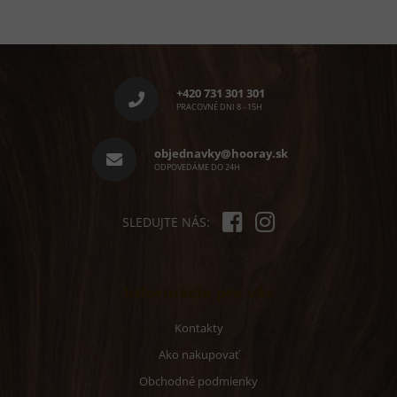
Z
á
p
+420 731 301 301
ä
PRACOVNÉ DNI 8 - 15H
t
i
objednavky@hooray.sk
e
ODPOVEDÁME DO 24H
SLEDUJTE NÁS:
Informácie pre vás
Kontakty
Ako nakupovať
Obchodné podmienky