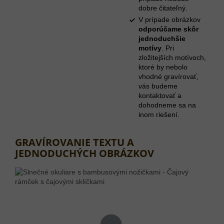
dobre čitateľný.
V prípade obrázkov
odporúčame skôr
jednoduchšie
motívy
. Pri
zložitejších motívoch,
ktoré by nebolo
vhodné gravírovať,
vás budeme
kontaktovať a
dohodneme sa na
inom riešení.
GRAVÍROVANIE TEXTU A
JEDNODUCHÝCH OBRÁZKOV