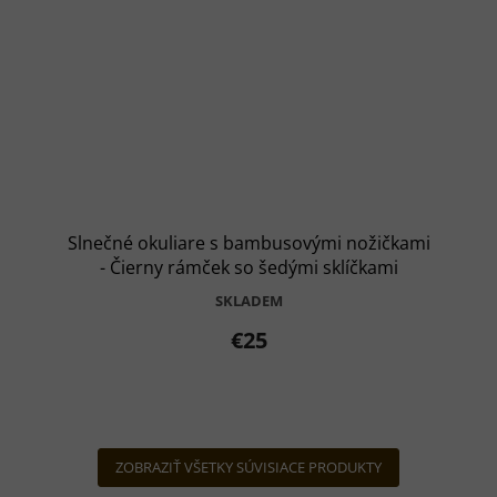
Slnečné okuliare s bambusovými nožičkami
- Čierny rámček so šedými sklíčkami
SKLADEM
€25
ZOBRAZIŤ VŠETKY SÚVISIACE PRODUKTY