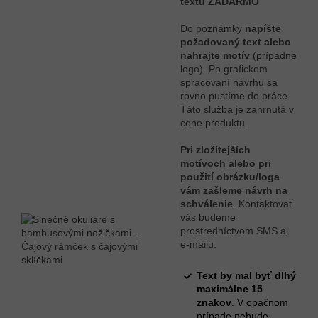
textu ZADARMO
Do poznámky
napíšte
požadovaný text alebo
nahrajte motív
(prípadne
logo). Po grafickom
spracovaní návrhu sa
rovno pustíme do práce.
Táto služba je zahrnutá v
cene produktu.
Pri zložitejších
motívoch alebo pri
použití obrázku/loga
vám zašleme návrh na
schválenie
. Kontaktovať
vás budeme
prostredníctvom SMS aj
e-mailu.
Text by mal byť dlhý
maximálne 15
znakov
. V opačnom
prípade nebude