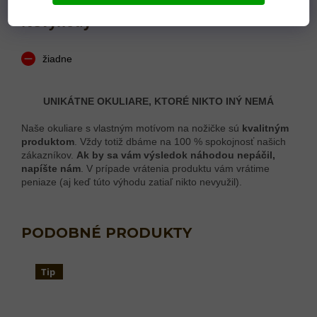
Nevýhody
žiadne
UNIKÁTNE OKULIARE, KTORÉ NIKTO INÝ NEMÁ
Naše okuliare s vlastným motívom na nožičke sú
kvalitným
produktom
. Vždy totiž dbáme na 100 % spokojnosť našich
zákazníkov.
Ak by sa vám výsledok náhodou nepáčil,
napíšte nám
. V prípade vrátenia produktu vám vrátime
peniaze (aj keď túto výhodu zatiaľ nikto nevyužil).
Tip