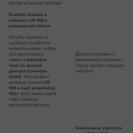
Kvalitné okuliare s
ochranou UV 400 a
polarizačným filtrom
Obrúčky okuliarov sú
vyrobené z kvalitného
tvrdeného plastu, nožičky
sú z bambusových
vlákien a
jednotlivé
časti sú spojené
pevnými kovovými
dielmi
. Sklá okuliarov
poskytujú ochranu
UV
400 a majú polarizačný
filter
, ktorý ocenia najmä
vodiči (redukcia
nechcených odrazov).
Gravírovanie vlastného