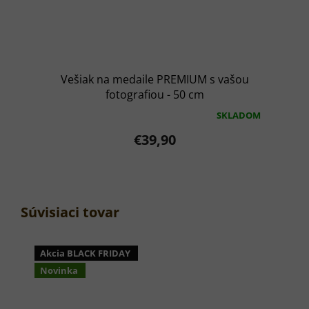
Vešiak na medaile PREMIUM s vašou
fotografiou - 50 cm
SKLADOM
Priemerné
hodnotenie
€39,90
produktu
je
5,0
z
5
hviezdičiek.
Súvisiaci tovar
Akcia BLACK FRIDAY
Novinka