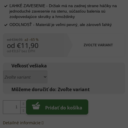
ĽAHKÉ ZAVESENIE - Držiak má na zadnej strane háčiky na
jednoduché zavesenie na stenu, súčasťou balenia sú
zodpovedajúce skrutky a hmoždinky
ODOLNOSŤ - Materiál je veľmi pevný, ale zároveň ľahký
od €34,95
až –65 %
od
€11,90
ZVOĽTE VARIANT
od
€9,67
bez DPH
Jednotková
cena:
Veľkosť vešiaka
Môžeme doručiť do:
Zvoľte variant
Pridať do košíka
Detailné informácie