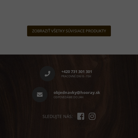
ZOBRAZIŤ VŠETKY SÚVISIACE PRODUKTY
Z
á
p
+420 731 301 301
ä
PRACOVNÉ DNI 8 - 15H
t
i
objednavky@hooray.sk
e
ODPOVEDÁME DO 24H
SLEDUJTE NÁS: