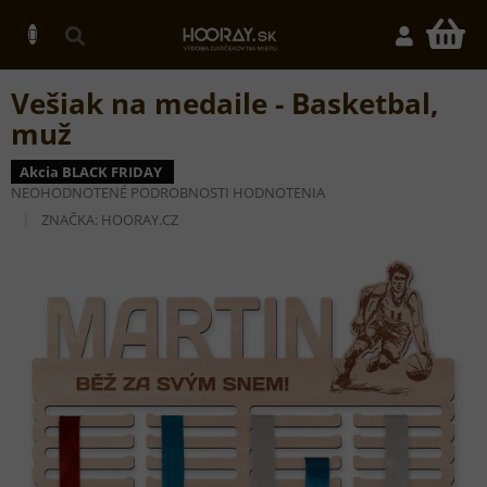
Prejsť
na
N
obsah
K
Vešiak na medaile - Basketbal,
muž
Akcia BLACK FRIDAY
PRIEMERNÉ
NEOHODNOTENÉ
PODROBNOSTI HODNOTENIA
HODNOTENIE
ZNAČKA:
HOORAY.CZ
PRODUKTU
JE
0,0
Z
5
HVIEZDIČIEK.