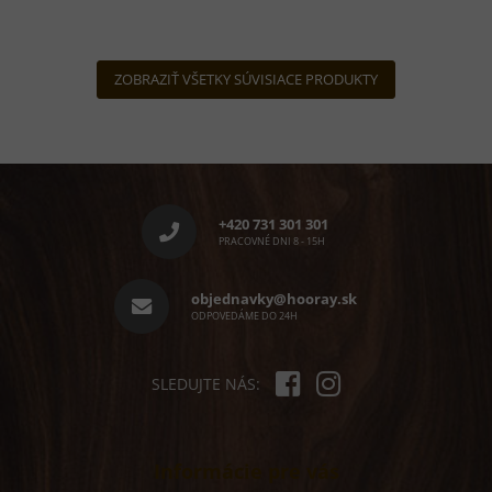
ZOBRAZIŤ VŠETKY SÚVISIACE PRODUKTY
Z
á
p
+420 731 301 301
ä
PRACOVNÉ DNI 8 - 15H
t
i
objednavky@hooray.sk
e
ODPOVEDÁME DO 24H
SLEDUJTE NÁS:
Informácie pre vás