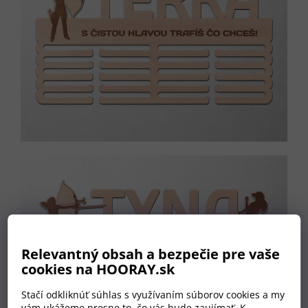
Relevantný obsah a bezpečie pre vaše
cookies na HOORAY.sk
Stačí odkliknúť súhlas s využívaním súborov cookies a my
vám ukážeme presne to, čo vás bude zaujímať. K