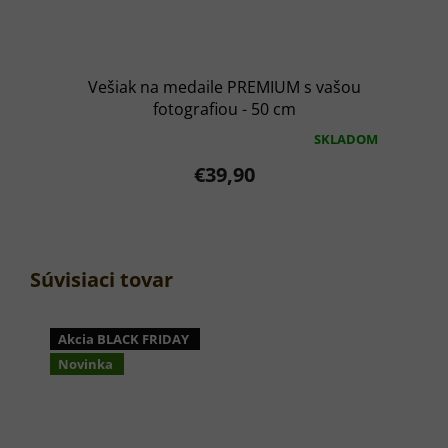
Vešiak na medaile PREMIUM s vašou
fotografiou - 50 cm
SKLADOM
Priemerné
hodnotenie
€39,90
produktu
je
5,0
z
5
hviezdičiek.
Súvisiaci tovar
Akcia BLACK FRIDAY
Novinka