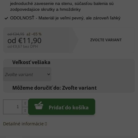
jednoduché zavesenie na stenu, súčasťou balenia sú
zodpovedajúce skrutky a hmoždinky
ODOLNOSŤ - Materiál je veľmi pevný, ale zároveň ľahký
od €34,95
až –65 %
od
€11,90
ZVOĽTE VARIANT
od
€9,67
bez DPH
Jednotková
cena:
Veľkosť vešiaka
Môžeme doručiť do:
Zvoľte variant
Pridať do košíka
Detailné informácie