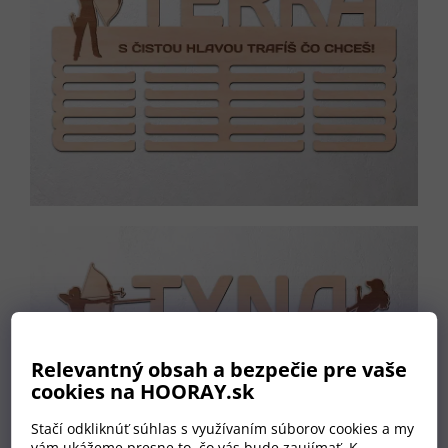
Relevantný obsah a bezpečie pre vaše
cookies na HOORAY.sk
Stačí odkliknúť súhlas s využívaním súborov cookies a my
vám ukážeme presne to, čo vás bude zaujímať. K