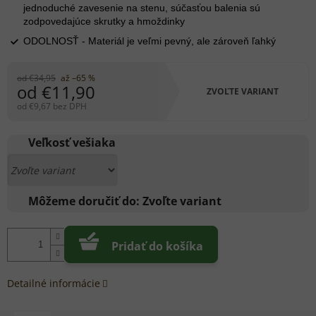
jednoduché zavesenie na stenu, súčasťou balenia sú
zodpovedajúce skrutky a hmoždinky
ODOLNOSŤ - Materiál je veľmi pevný, ale zároveň ľahký
od €34,95
až –65 %
od
€11,90
ZVOĽTE VARIANT
od
€9,67
bez DPH
Jednotková
cena:
Veľkosť vešiaka
Môžeme doručiť do:
Zvoľte variant
Pridať do košíka
Detailné informácie