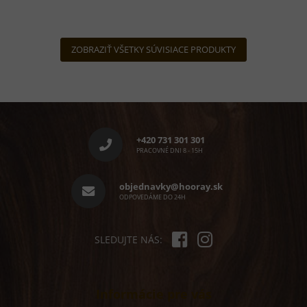
ZOBRAZIŤ VŠETKY SÚVISIACE PRODUKTY
Z
á
p
+420 731 301 301
ä
PRACOVNÉ DNI 8 - 15H
t
i
objednavky@hooray.sk
e
ODPOVEDÁME DO 24H
SLEDUJTE NÁS:
Informácie pre vás