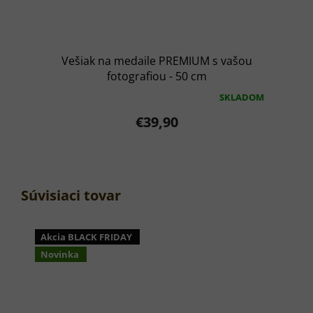
Vešiak na medaile PREMIUM s vašou
fotografiou - 50 cm
SKLADOM
Priemerné
hodnotenie
€39,90
produktu
je
5,0
z
5
hviezdičiek.
Súvisiaci tovar
Akcia BLACK FRIDAY
Novinka