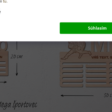
ií
tu
.
e
Súhlasím