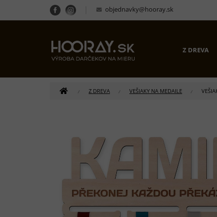
Prejsť
objednavky@hooray.sk
na
obsah
Z DREVA
DOMOV
Z DREVA
VEŠIAKY NA MEDAILE
VEŠIA