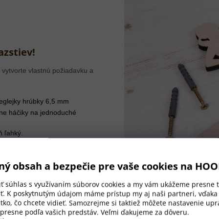
azstiev!
 vytvorte vlastnú požiadavku a
eglejky hrúbky 6,5 mm
ane háčiky na jednoduché
ň ľahký.
ný obsah a bezpečie pre vaše cookies na HO
úť súhlas s využívaním súborov cookies a my vám ukážeme presne t
ť. K poskytnutým údajom máme prístup my aj naši partneri, vďak
tko, čo chcete vidieť. Samozrejme si taktiež môžete nastavenie upra
 presne podľa vašich predstáv. Veľmi ďakujeme za dôveru.