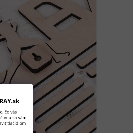
ORAY.sk
o, čo vás
a čomu sa vám
viť tlačidlom