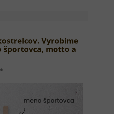
ukostrelcov. Vyrobíme
 športovca, motto a
ek.