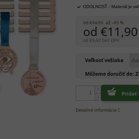
ODOLNOSŤ - Materiál je veľ
od €34,95
až –65 %
od
€11,90
od
€9,67
bez DPH
Jednotková
cena:
Veľkosť vešiaka
Môžeme doručiť do:
Z
Pridať
Detailné informácie