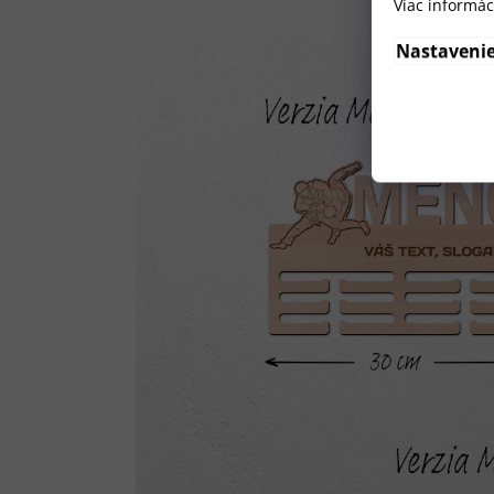
Viac informác
Nastaveni