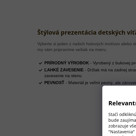
Štýlová prezentácia detských víť
Vyberte si jeden z našich hotových motívov alebo si
my vám pripravíme vešiak na mieru.
PRÍRODNÝ VÝROBOK
- Vyrobený z bukovej pr
ĽAHKÉ ZAVESENIE
- Držiak má na zadnej str
zavesenie na stenu
PEVNOSŤ
- Materiál je veľmi pevný, ale zárove
Relevant
Stačí odklikn
bude zaujíma
zobrazuje vše
"Nastavenia"