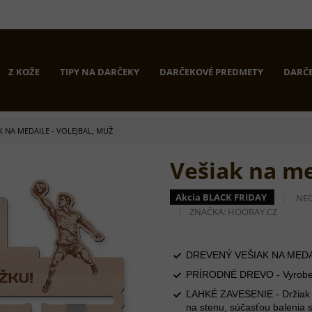
Z KOŽE
TIPY NA DARČEKY
DARČEKOVÉ PREDMETY
DARČE
K NA MEDAILE - VOLEJBAL, MUŽ
Vešiak na me
PRI
Akcia BLACK FRIDAY
NE
HO
ZNAČKA:
HOORAY.CZ
PR
JE
0,0
Z
DREVENÝ VEŠIAK NA MEDAIL
5
PRÍRODNÉ DREVO - Vyrobené 
HVI
ĽAHKÉ ZAVESENIE - Držiak m
na stenu, súčasťou balenia