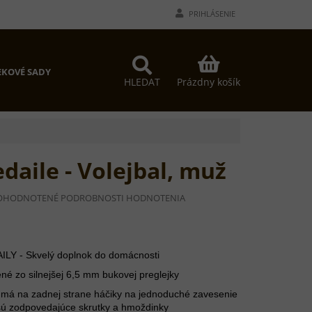
PRIHLÁSENIE
NÁKUPNÝ
KOVÉ SADY
KOŠÍK
Prázdny košík
HLEDAT
daile - Volejbal, muž
EMERNÉ
OHODNOTENÉ
PODROBNOSTI HODNOTENIA
DNOTENIE
ODUKTU
Y - Skvelý doplnok do domácnosti
zo silnejšej 6,5 mm bukovej preglejky
EZDIČIEK.
á na zadnej strane háčiky na jednoduché zavesenie
 sú zodpovedajúce skrutky a hmoždinky